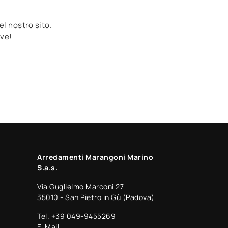
el nostro sito.
ive!
Arredamenti Marangoni Marino
S.a.s.
Via Guglielmo Marconi 27
35010 - San Pietro in Gù (Padova)
Tel.
+39 049-9455269
E-Mail.