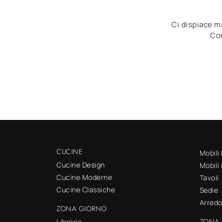
Ci dispiace ma
Con
CUCINE
Mobili
Cucine Design
Mobili
Cucine Moderne
Tavoli
Cucine Classiche
Sedie
Arred
ZONA GIORNO
ZONA 
Librerie