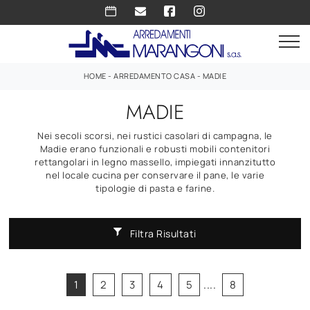
HOME
-
ARREDAMENTO CASA
-
MADIE
MADIE
Nei secoli scorsi, nei rustici casolari di campagna, le
Madie erano funzionali e robusti mobili contenitori
rettangolari in legno massello, impiegati innanzitutto
nel locale cucina per conservare il pane, le varie
tipologie di pasta e farine.
Filtra Risultati
1
2
3
4
5
....
8