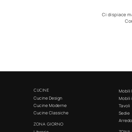
Ci dispiace ma
Con
CUCINE
Mobili
Cucine Design
Mobili
Cucine Moderne
Tavoli
Cucine Classiche
Sedie
Arred
ZONA GIORNO
ZONA 
Librerie