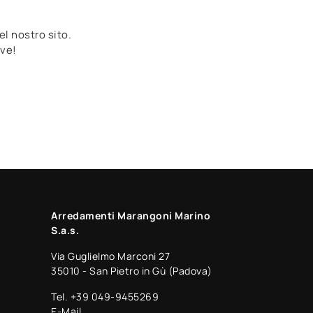
el nostro sito.
ive!
Arredamenti Marangoni Marino
S.a.s.
Via Guglielmo Marconi 27
35010 - San Pietro in Gù (Padova)
Tel.
+39 049-9455269
E-Mail.