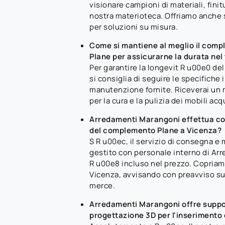
visionare campioni di materiali, finit
nostra materioteca. Offriamo anche s
per soluzioni su misura.
Come si mantiene al meglio il comp
Plane per assicurarne la durata ne
Per garantire la longevit R u00e0 d
si consiglia di seguire le specifiche 
manutenzione fornite. Riceverai un 
per la cura e la pulizia dei mobili acq
Arredamenti Marangoni effettua c
del complemento Plane a Vicenza?
S R u00ec, il servizio di consegna 
gestito con personale interno di Ar
R u00e8 incluso nel prezzo. Copriam
Vicenza, avvisando con preavviso sull
merce.
Arredamenti Marangoni offre suppo
progettazione 3D per l'inserimento