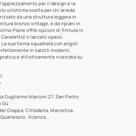
l'apprezzamento per il design e la
olo un'ottima scelta per chi arreda
rizzato da una struttura leggera in
nitura bronzo vintage, e da ripiani in
lino Plane offre opzioni di finitura in
 Canaletto) o laccato opaco,
a. La sua forma squadrata con angoli
erfettamente in salotti moderni,
pratica e stilisticamente ricercata su
i
o
ia Guglielmo Marconi 27
,
San Pietro
n Gù
el Grappa, Cittadella, Marostica,
 Quartesolo, Vicenza...