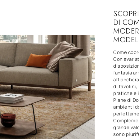
SCOPRI
DI COM
MODERN
MODEL
Come coord
Con svariat
disposizion
fantasia arr
affianchera
di tavolini
pratiche e 
Plane di Do
ambienti d
perfettamen
Complement
grande valo
sono plurif