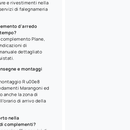
ure e rivestimenti nella
ervizi di falegnameria
lemento d'arredo
l tempo?
el complemento Plane,
indicazioni di
manuale dettagliato
uistati.
onsegne e montaggi
e montaggio R u00e8
redamenti Marangoni ed
o anche la zona di
'orario di arrivo della
rto nella
 di complementi?