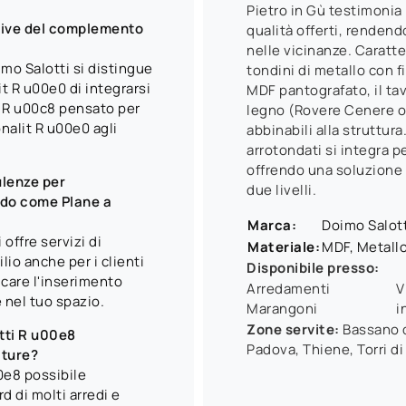
Pietro in Gù testimonia 
ntive del complemento
qualità offerti, rendend
nelle vicinanze. Caratte
mo Salotti si distingue
tondini di metallo con fi
it R u00e0 di integrarsi
MDF pantografato, il tavo
. R u00c8 pensato per
legno (Rovere Cenere o
nalit R u00e0 agli
abbinabili alla struttur
arrotondati si integra p
offrendo una soluzione 
lenze per
due livelli.
edo come Plane a
Marca:
Doimo Salott
ffre servizi di
Materiale:
MDF, Metall
io anche per i clienti
Disponibile presso:
icare l'inserimento
Arredamenti
V
nel tuo spazio.
Marangoni
i
Zone servite:
Bassano d
tti R u00e8
Padova, Thiene, Torri di
iture?
e8 possibile
d di molti arredi e