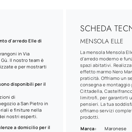
SCHEDA TEC
MENSOLA ELLE
to d'arredo Elle di
La mensola Mensola El
rangoni in Via
d'arredo moderno e funzi
 Gù. Il nostro team è
spazi abitativi. Realiz
izzate e per mostrarti
effetto marmo Nero Marq
praticità. Offriamo un 
sono disponibili per il
consegna e montaggio pr
Cittadella, Castelfranc
zioni di
limitrofi, per garantirt
negozio a San Pietro in
pensieri. La tua soddisf
iali e finiture nella
offriamo servizi complet
ei nostri esperti.
prodotti.
enze a domicilio per il
Marca:
Maronese