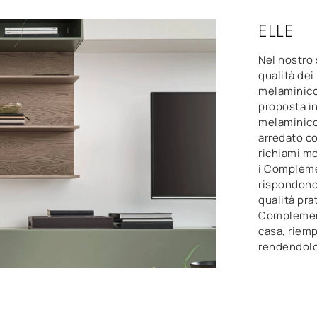
ELLE
Nel nostro 
qualità dei
melaminico
proposta in
melaminico:
arredato co
richiami mo
i Compleme
rispondono 
qualità pra
Complement
casa, riemp
rendendolo 