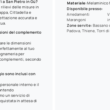
i a San Pietro in Gù?
Materiale:
Melaminico 
rilievi delle misure in
Disponibile presso:
ppa, Cittadella e
Arredamenti
V
ettazione accurata e
Marangoni
i
tua.
Zone servite:
Bassano d
Padova, Thiene, Torri di
nsioni del complemento
are le dimensioni
perfettamente al tuo
legnameria per
 i complementi, secondo
io sono inclusi con
 personale interno e il
rantendo
amo un servizio di
uistata in attesa di