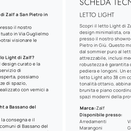
SCHEDA TEC
LETTO LIGHT
di Zalf a San Pietro in
Scopri il letto Light di 
presso il nostro
design minimalista, ora
uato in Via Guglielmo
presso il nostro showr
otrai visionare le
Pietro in Giù. Questo mo
dal sommier puro al lett
lo Light di Zalf?
attrezzabile, inclusi me
il design curato e la
robustezza è garantita d
servizio di
pediera e longoni. Un e
 esperta, possiamo
letto Light alto 38 cm c
ze di spazio,
tonalità ottanio, abbina
alizzato con vernici a
brunita e piano coordina
spazi moderni della pro
ght a Bassano del
Marca:
Zalf
Disponibile presso:
la consegna e il
Arredamenti
V
 comuni di Bassano del
Marangoni
G