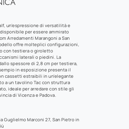
NICA
Zalf, un'espressione di versatilità e
 disponibile per essere ammirato
oom Arredamenti Marangoni a San
dello offre molteplici configurazioni,
o con testiera o giroletto
ccanismi laterali o piedini. La
allo spessore di 2,8 cm per testiera,
sempio in esposizione presenta il
on cassetti estraibili in un'elegante
to a un tavolino Tac con struttura
to, ideale per arredare con stile gli
vincia di Vicenza e Padova.
ia Guglielmo Marconi 27
,
San Pietro in
iù