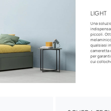
LIGHT
Una soluzio
indispensab
piccoli. Ot
melaminico 
qualsiasi i
cameretta d
per garanti
cui colloc