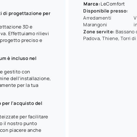
Marca:
LeComfort
Disponibile presso:
i di progettazione per
Arredamenti
V
Marangoni
i
gettazione 3D e
Zone servite:
Bassano d
a. Effettuiamo rilievi
Padova, Thiene, Torri di
 progetto preciso e
um è incluso nel
 e gestito con
mine dell'installazione,
iamente per la tua
 per l'acquisto del
eizzate per facilitare
o il nostro punto
 con piacere anche