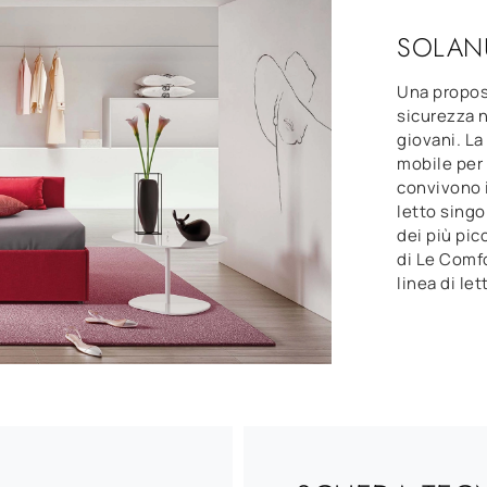
SOLAN
Una propost
sicurezza n
giovani. La
mobile per 
convivono 
letto singo
dei più pic
di Le Comfo
linea di let