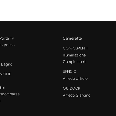
 Porta Tv
Camerette
 ingresso
COMPLEMENTI
Illuminazione
Complementi
o Bagno
UFFICIO
NOTTE
Arredo Ufficio
ini
OUTDOOR
a scomparsa
Arredo Giardino
i