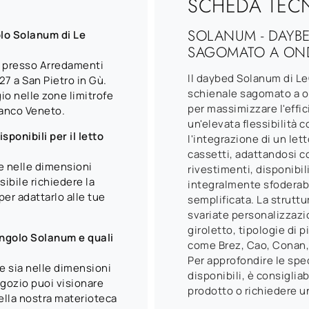
SCHEDA TEC
SOLANUM - DAYB
olo Solanum di Le
SAGOMATO A ON
m presso Arredamenti
Il daybed Solanum di Le
7 a San Pietro in Gù.
schienale sagomato a on
o nelle zone limitrofe
per massimizzare l'effi
anco Veneto.
un'elevata flessibilità
ponibili per il letto
l'integrazione di un let
cassetti, adattandosi co
le nelle dimensioni
rivestimenti, disponibili
ibile richiedere la
integralmente sfoderab
er adattarlo alle tue
semplificata. La struttu
svariate personalizzazio
giroletto, tipologie di 
singolo Solanum e quali
come Brez, Cao, Conan, 
Per approfondire le spe
le sia nelle dimensioni
disponibili, è consigli
egozio puoi visionare
prodotto o richiedere u
nella nostra materioteca