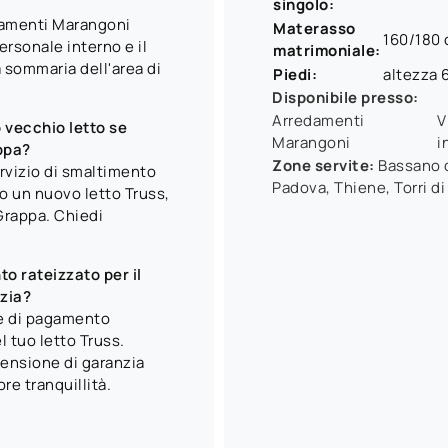
singolo:
edamenti Marangoni
Materasso
160/180
ersonale interno e il
matrimoniale:
 sommaria dell'area di
Piedi:
altezza 
Disponibile presso:
Arredamenti
V
o vecchio letto se
Marangoni
i
ppa?
Zone servite:
Bassano d
ervizio di smaltimento
Padova, Thiene, Torri di
no un nuovo letto Truss,
Grappa. Chiedi
o rateizzato per il
nzia?
e di pagamento
l tuo letto Truss.
tensione di garanzia
re tranquillità.