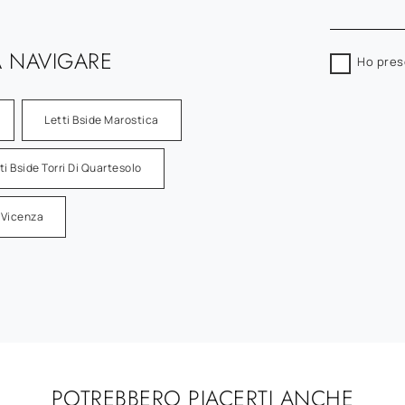
 NAVIGARE
Ho pres
Letti Bside Marostica
ti Bside Torri Di Quartesolo
e Vicenza
POTREBBERO PIACERTI ANCHE