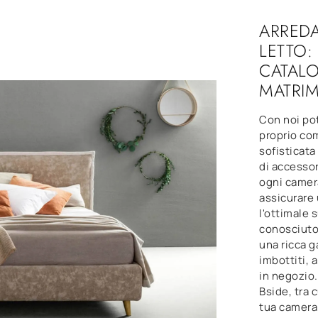
ARREDA
LETTO:
CATALO
MATRIM
Con noi pot
proprio com
sofisticat
di accessor
ogni camera
assicurare 
l'ottimale 
conosciuto 
una ricca 
imbottiti, 
in negozio.
Bside, tra 
tua camera 