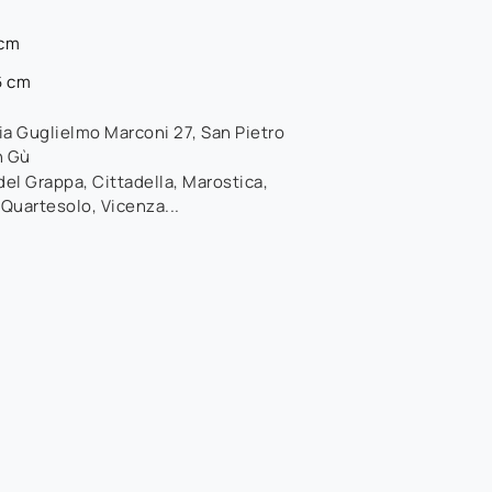
 cm
6 cm
ia Guglielmo Marconi 27
,
San Pietro
n Gù
el Grappa, Cittadella, Marostica,
 Quartesolo, Vicenza...