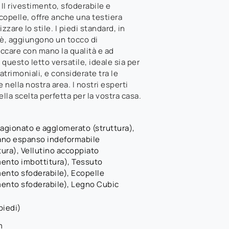
Il rivestimento, sfoderabile e
copelle, offre anche una testiera
zzare lo stile. I piedi standard, in
è, aggiungono un tocco di
occare con mano la qualità e ad
 questo letto versatile, ideale sia per
trimoniali, e considerate tra le
nella nostra area. I nostri esperti
ella scelta perfetta per la vostra casa.
agionato e agglomerato (struttura),
ano espanso indeformabile
tura), Vellutino accoppiato
mento imbottitura), Tessuto
mento sfoderabile), Ecopelle
mento sfoderabile), Legno Cubic
iedi)
m