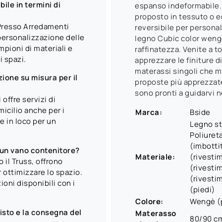
bile in termini di
espanso indeformabile. 
proposto in tessuto o e
. Presso Arredamenti
reversibile per personali
personalizzazione delle
legno Cubic color weng
mpioni di materiali e
raffinatezza. Venite a t
i spazi.
apprezzare le finiture di
materassi singoli che ma
ione su misura per il
proposte più apprezzate 
sono pronti a guidarvi n
ffre servizi di
icilio anche per i
Marca:
Bside
re in loco per un
Legno st
Poliuret
(imbotti
n un vano contenitore?
Materiale:
(rivesti
o il Truss, offrono
(rivesti
 ottimizzare lo spazio.
(rivesti
ioni disponibili con i
(piedi)
Colore:
Wengè (p
uisto e la consegna del
Materasso
80/90 c