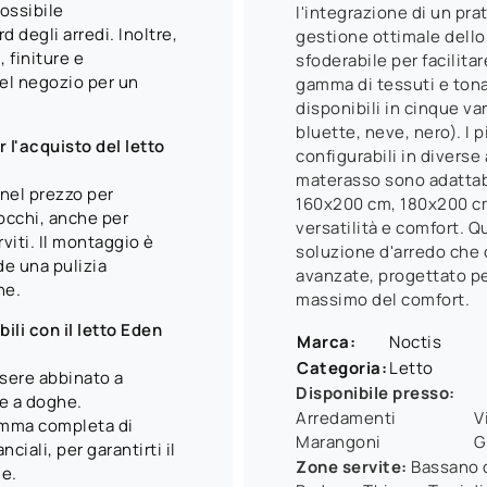
possibile
l'integrazione di un pra
 degli arredi. Inoltre,
gestione ottimale dello
, finiture e
sfoderabile per facilitar
el negozio per un
gamma di tessuti e tonali
disponibili in cinque va
bluette, neve, nero). I 
r l'acquisto del letto
configurabili in diverse
materasso sono adattab
 nel prezzo per
160x200 cm, 180x200 c
occhi, anche per
versatilità e comfort. 
iti. Il montaggio è
soluzione d'arredo che 
de una pulizia
avanzate, progettato per
ne.
massimo del comfort.
ili con il letto Eden
Marca:
Noctis
Categoria:
Letto
ssere abbinato a
Disponibile presso:
le a doghe.
Arredamenti
V
amma completa di
Marangoni
G
ciali, per garantirti il
Zone servite:
Bassano d
le.