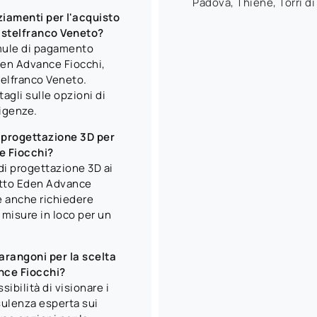
Padova, Thiene, Torri di
iamenti per l'acquisto
astelfranco Veneto?
rmule di pagamento
Eden Advance Fiocchi,
stelfranco Veneto.
agli sulle opzioni di
igenze.
i progettazione 3D per
e Fiocchi?
di progettazione 3D ai
 letto Eden Advance
e anche richiedere
e misure in loco per un
arangoni per la scelta
nce Fiocchi?
ibilità di visionare i
sulenza esperta sui