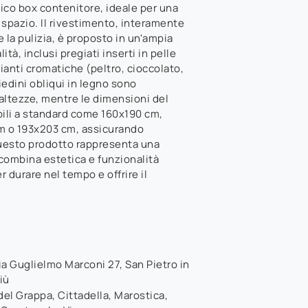
tico box contenitore, ideale per una
 spazio. Il rivestimento, interamente
e la pulizia, è proposto in un'ampia
tà, inclusi pregiati inserti in pelle
rianti cromatiche (peltro, cioccolato,
piedini obliqui in legno sono
 altezze, mentre le dimensioni del
ili a standard come 160x190 cm,
m o 193x203 cm, assicurando
Questo prodotto rappresenta una
combina estetica e funzionalità
 durare nel tempo e offrire il
ia Guglielmo Marconi 27
,
San Pietro in
iù
el Grappa, Cittadella, Marostica,