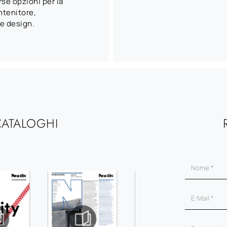
rse opzioni per la
ntenitore,
 e design.
CATALOGHI