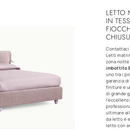
LETTO 
IN TES
FIOCCH
CHIUSU
Contattaci 
Letti matri
zona notte 
imbottito 
uno tra i pr
garanzia di
finiture e 
di grande g
l'eccellenz
professiona
ultimare al
da letto è 
letto con 