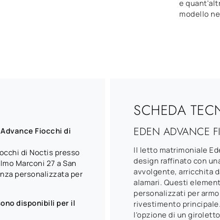
e quant'alt
modello nel
SCHEDA TEC
EDEN ADVANCE F
 Advance Fiocchi di
Il letto matrimoniale E
iocchi di Noctis presso
design raffinato con un
elmo Marconi 27 a San
avvolgente, arricchita d
lenza personalizzata per
alamari. Questi elemen
personalizzati per armon
no disponibili per il
rivestimento principale
l'opzione di un girolett