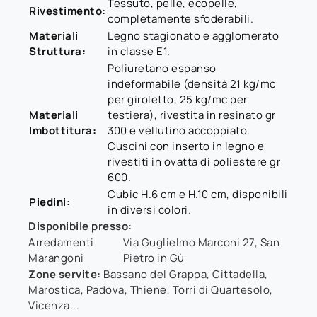
Tessuto, pelle, ecopelle,
Rivestimento:
completamente sfoderabili.
Materiali
Legno stagionato e agglomerato
Struttura:
in classe E1.
Poliuretano espanso
indeformabile (densità 21 kg/mc
per giroletto, 25 kg/mc per
Materiali
testiera), rivestita in resinato gr
Imbottitura:
300 e vellutino accoppiato.
Cuscini con inserto in legno e
rivestiti in ovatta di poliestere gr
600.
Cubic H.6 cm e H.10 cm, disponibili
Piedini:
in diversi colori.
Disponibile presso:
Arredamenti
Via Guglielmo Marconi 27
,
San
Marangoni
Pietro in Gù
Zone servite:
Bassano del Grappa, Cittadella,
Marostica, Padova, Thiene, Torri di Quartesolo,
Vicenza...