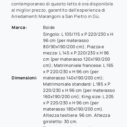
contemporaneo di questo letto è ora disponibile
al miglior prezzo, garantito dall'esperienza di
Arredamenti Marangoni a San Pietro in Gù.
Marca:
Bside
Singolo: L 105/115 x P 220/230 x H
96 cm (per materasso
80/90x190/200 cm); Piazza e
mezza: L 145 x P 220/230 x H 96
cm (per materasso 120x190/200
cm); Matrimoniale francese: L 165
x P 220/230 x H 96 cm (per
Dimensioni:
materasso 140x190/200 cm);
Matrimoniale standard: L 185 x P
220/230 x H 96 cm (per materasso
160x190/200 cm); King size: L 205
x P 220/230 x H 96 cm (per
materasso 180x190/200 cm).
Altezza testiera: 96 cm. Altezza
giroletto: 30 cm.