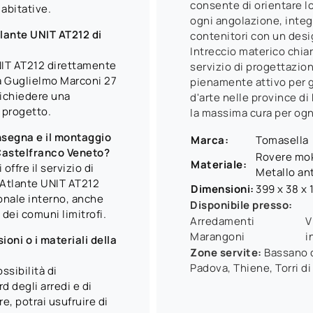
consente di orientare l
 abitative.
ogni angolazione, integ
tlante UNIT AT212 di
contenitori con un desi
Intreccio materico chiar
UNIT AT212 direttamente
servizio di progettazio
a Guglielmo Marconi 27
pienamente attivo per g
richiedere una
d'arte nelle province di
 progetto.
la massima cura per ogn
nsegna e il montaggio
Marca:
Tomasella
 Castelfranco Veneto?
Rovere mok
Materiale:
ffre il servizio di
Metallo ant
 Atlante UNIT AT212
Dimensioni:
399 x 38 x 
onale interno, anche
Disponibile presso:
 dei comuni limitrofi.
Arredamenti
V
Marangoni
i
oni o i materiali della
Zone servite:
Bassano d
Padova, Thiene, Torri di
ssibilità di
d degli arredi e di
re, potrai usufruire di