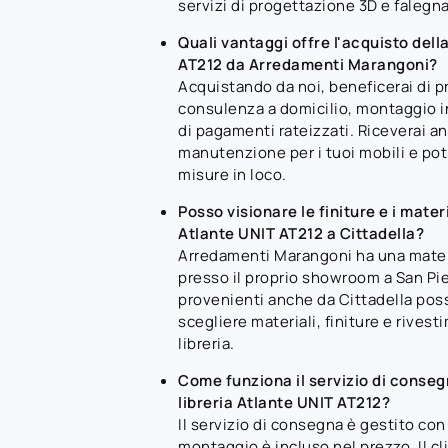
servizi di progettazione 3D e falegn
Quali vantaggi offre l'acquisto della
AT212 da Arredamenti Marangoni?
Acquistando da noi, beneficerai di p
consulenza a domicilio, montaggio in
di pagamenti rateizzati. Riceverai a
manutenzione per i tuoi mobili e potra
misure in loco.
Posso visionare le finiture e i materi
Atlante UNIT AT212 a Cittadella?
Arredamenti Marangoni ha una mate
presso il proprio showroom a San Piet
provenienti anche da Cittadella pos
scegliere materiali, finiture e rivesti
libreria.
Come funziona il servizio di conse
libreria Atlante UNIT AT212?
Il servizio di consegna è gestito con
montaggio è incluso nel prezzo. Il c