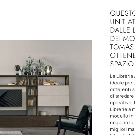
QUEST
UNIT A
DALLE 
DEI MO
TOMASE
OTTENE
SPAZIO
La Libreria
ideale per c
differenti 
di arredare
operativo. 
Librerie a 
modello in
negozio la 
migliori ma