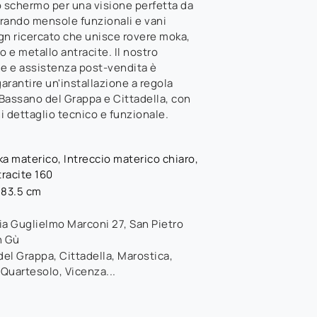
o schermo per una visione perfetta da
rando mensole funzionali e vani
gn ricercato che unisce rovere moka,
o e metallo antracite. Il nostro
ne e assistenza post-vendita è
arantire un'installazione a regola
 Bassano del Grappa e Cittadella, con
i dettaglio tecnico e funzionale.
a materico, Intreccio materico chiaro,
racite 160
183.5 cm
ia Guglielmo Marconi 27
,
San Pietro
n Gù
el Grappa, Cittadella, Marostica,
 Quartesolo, Vicenza...