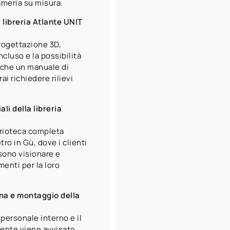
ameria su misura.
 libreria Atlante UNIT
rogettazione 3D,
cluso e la possibilità
nche un manuale di
i richiedere rilievi
ali della libreria
rioteca completa
ro in Gù, dove i clienti
sono visionare e
menti per la loro
gna e montaggio della
 personale interno e il
liente viene avvisato