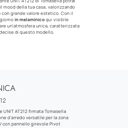
lante UNIT AT212 di Tomasella potrai
il mood della tua casa, valorizzando
 con grande valore estetico. Con il
ggiorno
in melaminico
qui visibile
eare un'atmosfera unica, caratterizzata
 decise di questo modello.
NICA
12
e UNIT AT212 firmata Tomasella
ne d'arredo versatile per la zona
V con pannello girevole Pivot