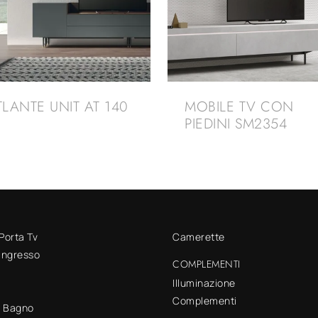
TLANTE UNIT AT 140
MOBILE TV CON
PIEDINI SM2354
 Porta Tv
Camerette
 ingresso
COMPLEMENTI
Illuminazione
Complementi
o Bagno