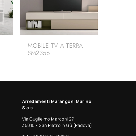
MOBILE TV A TERRA
SM2356
Arredamenti Marangoni Marino
S.a.s.
Via Guglielmo Marconi 27
35010 - San Pietro in Gù (Padova)