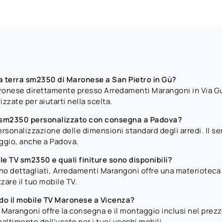
 a terra sm2350 di Maronese a San Pietro in Gù?
ronese direttamente presso Arredamenti Marangoni in Via Gug
zate per aiutarti nella scelta.
TV sm2350 personalizzato con consegna a Padova?
ersonalizzazione delle dimensioni standard degli arredi. Il se
aggio, anche a Padova.
ile TV sm2350 e quali finiture sono disponibili?
ano dettagliati, Arredamenti Marangoni offre una materioteca 
zare il tuo mobile TV.
ndo il mobile TV Maronese a Vicenza?
arangoni offre la consegna e il montaggio inclusi nel prezzo.
altimento dell'usato per i tuoi vecchi mobili.