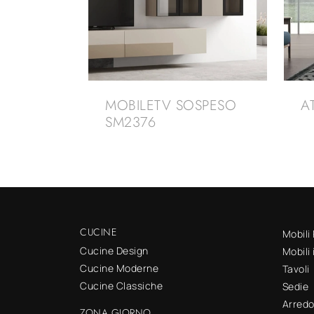
MOBILETV SOSPESO
A
SM2376
CUCINE
Mobili
Cucine Design
Mobili
Cucine Moderne
Tavoli
Cucine Classiche
Sedie
Arred
ZONA GIORNO