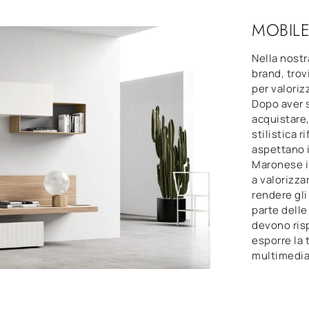
MOBILE
Nella nostra
brand, trov
per valoriz
Dopo aver s
acquistare
stilistica r
aspettano i
Maronese i
a valorizza
rendere gli
parte delle 
devono ris
esporre la 
multimedial