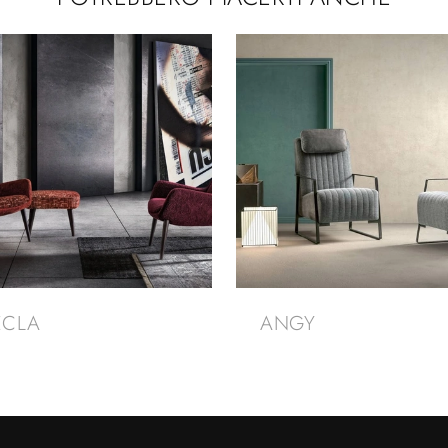
ECLA
ANGY