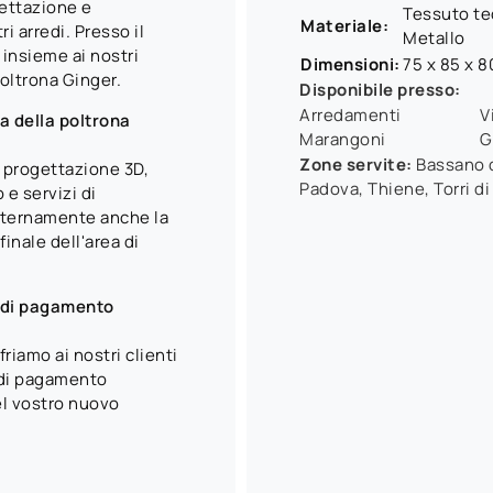
gettazione e
Tessuto tec
Materiale:
i arredi. Presso il
Metallo
 insieme ai nostri
Dimensioni:
75 x 85 x 
poltrona Ginger.
Disponibile presso:
Arredamenti
V
ta della poltrona
Marangoni
G
Zone servite:
Bassano d
mo progettazione 3D,
Padova, Thiene, Torri di
 e servizi di
nternamente anche la
inale dell'area di
i di pagamento
riamo ai nostri clienti
e di pagamento
del vostro nuovo