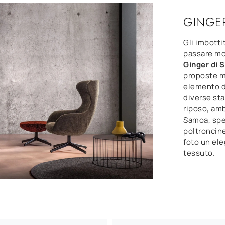
GINGE
Gli imbotti
passare mom
Ginger di 
proposte m
elemento d
diverse sta
riposo, am
Samoa, spec
poltroncine
foto un ele
tessuto.