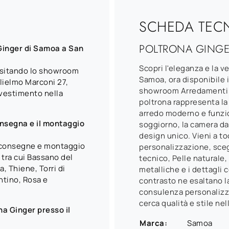
SCHEDA TEC
POLTRONA GINGE
Ginger di Samoa a San
Scopri l'eleganza e la ve
visitando lo showroom
Samoa, ora disponibile i
lielmo Marconi 27,
showroom Arredamenti M
ivestimento nella
poltrona rappresenta la
arredo moderno e funzion
onsegna e il montaggio
soggiorno, la camera da 
design unico. Vieni a t
a consegne e montaggio
personalizzazione, sceg
 tra cui Bassano del
tecnico, Pelle naturale,
, Thiene, Torri di
metalliche e i dettagli 
ntino, Rosa e
contrasto ne esaltano l
consulenza personalizza
cerca qualità e stile nel
na Ginger presso il
Marca:
Samoa