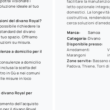
potrai visionare i
facilitare la manutenzio
soluzione ideale al tuo
letto opzionale integra 
domestici. La longevità 
costruttiva, rendendolo
sioni del divano Royal?
cerca soluzioni d'arred
ossibile richiedere la
standard del divano
Marca:
Samoa
 tuo spazio. Offriamo
Categoria:
Divano
luzioni su misura.
Disponibile presso:
Arredamenti
V
enze a domicilio per il
Marangoni
i
Zone servite:
Bassano d
 consulenze a domicilio
Padova, Thiene, Torri di
inclusa la scelta del
tro in Gù e nei comuni
elle misure in loco
 divano Royal per
momento dell'acquisto
o per il divano Royal.