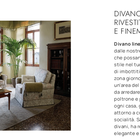
DIVANO
RIVEST
E FIN
Divano lin
dalle nostr
che possan
stile nel t
di imbottiti
zona giorno
un'area de
da arredar
poltrone e p
ogni casa, 
attorno a c
socialità. 
divani, ha 
elegante e 