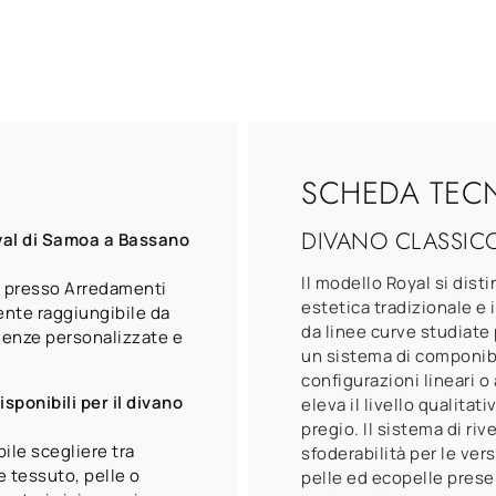
SCHEDA TEC
DIVANO CLASSICO
yal di Samoa a Bassano
Il modello Royal si dist
l presso Arredamenti
estetica tradizionale e
ente raggiungibile da
da linee curve studiate
lenze personalizzate e
un sistema di componibi
configurazioni lineari o
sponibili per il divano
eleva il livello qualitati
pregio. Il sistema di r
bile scegliere tra
sfoderabilità per le vers
 tessuto, pelle o
pelle ed ecopelle prese