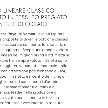
 LINEARE CLASSICO
ITO IN TESSUTO PREGIATO
EMENTE DECORATO
eare Royal di Samoa
: lasciati ispirare
e proposte di divani e poltrone classici
o assicurare comodità, funzionalità e
uo soggiorno. Scopri una grande varietà
 lineari dei migliori brand e ottimizza la
 che hai sempre voluto. I Salotti sono
l soggiorno veramente imprescindibile,
e con attenzione posizionando divani,
ouf. Il salotto è il centro del living di
gli imbottiti sono moduli d’arredo
ui passare momenti di relax e di
Samoa, leader nella produzione di
realizzato per il modello in foto un
sofisticato rivestimento in tessuto.