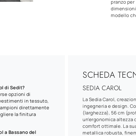
pranzo per 
dimensioni, 
modello ch
SCHEDA TEC
SEDIA CAROL
ol di Sedit?
rse opzioni di
La Sedia Carol, creazion
vestimenti in tessuto,
ingegneria e design. Co
 campioni direttamente
(larghezza), 56 cm (prof
liere la finitura
un'ergonomica altezza d
comfort ottimale. La sua
ol a Bassano del
metallica robusta, fine