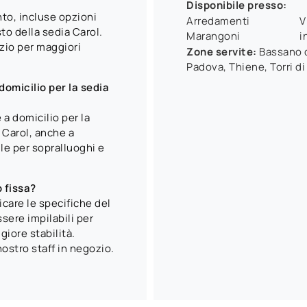
Disponibile presso:
to, incluse opzioni
Arredamenti
V
sto della sedia Carol.
Marangoni
i
zio per maggiori
Zone servite:
Bassano d
Padova, Thiene, Torri di
omicilio per la sedia
 a domicilio per la
 Carol, anche a
ile per sopralluoghi e
o fissa?
icare le specifiche del
sere impilabili per
giore stabilità.
nostro staff in negozio.