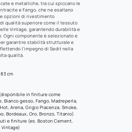
ccate e metalliche, tra cui spiccano le
Antracite e Fango, che ne esaltano
 Le opzioni di rivestimento
i qualità superiore come il tessuto
lle Vintage, garantendo durabilità e
ne. Ogni componente è selezionato e
r garantire stabilità strutturale e
flettendo l'impegno di Sedit nella
lta qualità.
x 83 cm
(disponibile in finiture come
e, Bianco gesso, Fango, Madreperla,
Hot, Arena, Grigio Piacenza, Smoke,
o, Bordeaux, Oro, Bronzo, Titanio)
suti e finiture (es. Boston Cement,
 Vintage)