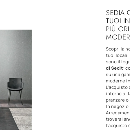
SEDIA 
TUOI I
PIÙ ORI
MODER
Scopri la n
tuoi locali:
sono il legn
di Sedit
: c
su una gam
moderne in
L'acquisto 
intorno al t
pranzare o 
In negozio 
Arredamento
troverai an
l'acquisto 