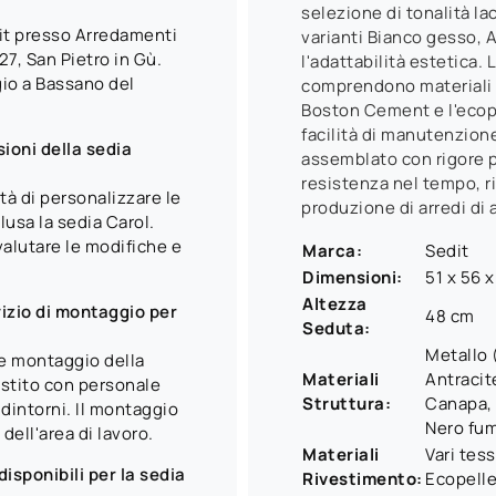
selezione di tonalità la
dit presso Arredamenti
varianti Bianco gesso, 
7, San Pietro in Gù.
l'adattabilità estetica.
io a Bassano del
comprendono materiali d
Boston Cement e l'ecope
facilità di manutenzio
ioni della sedia
assemblato con rigore pe
resistenza nel tempo, ri
ità di personalizzare le
produzione di arredi di a
lusa la sedia Carol.
alutare le modifiche e
Marca:
Sedit
Dimensioni:
51 x 56 
Altezza
izio di montaggio per
48 cm
Seduta:
Metallo 
 e montaggio della
Materiali
Antracit
estito con personale
Struttura:
Canapa, 
 dintorni. Il montaggio
Nero fum
ell'area di lavoro.
Materiali
Vari tes
isponibili per la sedia
Rivestimento:
Ecopelle