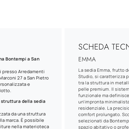
SCHEDA TEC
EMMA
ma Bontempi a San
La sedia Emma, frutto d
i presso Arredamenti
Studio, si caratterizza 
Marconi 27 a San Pietro
tra la struttura in metal
ersonalizzata e
pelle premium. Il siste
dotto.
funzionale ma definisce
a struttura della sedia
un'impronta minimalista
residenziale. La precisi
zata da una struttura
comfort prolungato. Sco
la marca. È possibile
selezionati da Bontempi
niture nella materioteca
spazio abitativo o prof