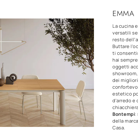
EMMA
La cucina 
versatili s
resto dell'a
Buttare l'o
ti consenti
hai sempre 
oggetti acc
showroom, d
dei miglior
confortevo
estetico po
d'arredo e 
chiacchiera
Bontempi
:
della marc
Casa.