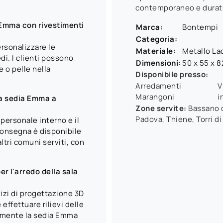
contemporaneo e durat
 Emma con rivestimenti
Marca:
Bontempi
Categoria:
personalizzare le
Materiale:
Metallo La
di. I clienti possono
Dimensioni:
50 x 55 x 
e o pelle nella
Disponibile presso:
Arredamenti
V
Marangoni
i
la sedia Emma a
Zone servite:
Bassano d
Padova, Thiene, Torri di
 personale interno e il
consegna è disponibile
ltri comuni serviti, con
er l'arredo della sala
izi di progettazione 3D
effettuare rilievi delle
tamente la sedia Emma