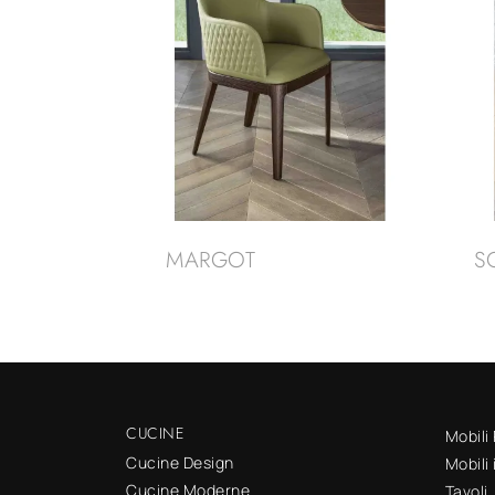
MARGOT
S
CUCINE
Mobili
Cucine Design
Mobili
Cucine Moderne
Tavoli