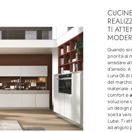
CUCIN
REALIZZ
TI ATT
MODER
Quando sce
priorità al 
arredare al
d’arredo. 
Luna 06 di 
del marchio,
materiale: 
comfort e
a
soluzione 
un design p
scelta ver
Lube. Ti a
ad angolo p