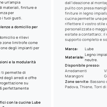
one un'ampia
dall'ideazione al monta
 materiali, finiture e
pulito con presa manigli
lenza per
finiture in legno impia
i tuoi gusti.
cucina permette una pe
riflettere il vostro stil
enze a domicilio per
personalizzata o maggior
esitate a contattarci; il
omicilio e rilievi
supporto completo e so
le zone limitrofe come
ione degli impianti per
Marca:
Lube
Legno impial
Materiale:
neutre.
ioni e la modularità
Disponibile presso:
Arredamenti
V
ti permette di
Marangoni
G
 degli arredi e offre
Zone servite:
Bassano d
 progettazione su
Padova, Thiene, Torri di
06 perfettamente
fici con la cucina Lube