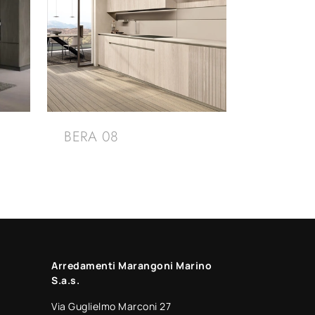
BERA 08
Arredamenti Marangoni Marino
S.a.s.
Via Guglielmo Marconi 27