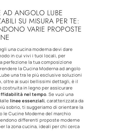
E AD ANGOLO LUBE
ABILI SU MISURA PER TE:
ENDONO VARIE PROPOSTE
NE
gli una cucina moderna devi dare
modo in cui vivi i tuoi locali, per
la perfezione la tua composizione
A rendere la Cucina Moderna ad angolo
Lube una tra le più esclusive soluzioni
 oltre ai suoi bellissimi dettagli, è il
è costruita in legno per assicurare
ffidabilità nel tempo
. Se vuoi una
dalle
linee essenziali
, caratterizzata da
iù sobrio, ti suggeriamo di orientare la
so le Cucine Moderne del marchio
ttendono differenti proposte moderne
er la zona cucina, ideali per chi cerca