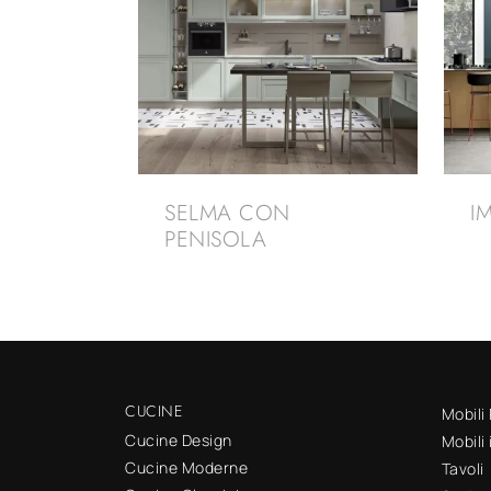
SELMA CON
I
PENISOLA
CUCINE
Mobili
Cucine Design
Mobili
Cucine Moderne
Tavoli