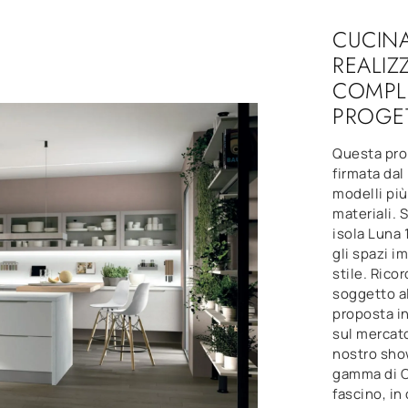
CUCIN
REALIZ
COMPLE
PROGE
Questa prop
firmata dal
modelli più
materiali.
isola Luna 
gli spazi i
stile. Rico
soggetto al
proposta i
sul mercat
nostro sho
gamma di C
fascino, in 