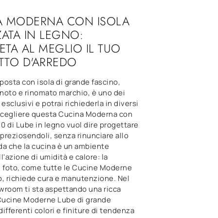
A MODERNA CON ISOLA
ZATA IN LEGNO:
TA AL MEGLIO IL TUO
TTO D'ARREDO
osta con isola di grande fascino,
 noto e rinomato marchio, è uno dei
 esclusivi e potrai richiederla in diversi
 Scegliere questa Cucina Moderna con
10 di Lube in legno vuol dire progettare
mpreziosendoli, senza rinunciare allo
rda che la cucina è un ambiente
l'azione di umidità e calore: la
n foto, come tutte le Cucine Moderne
o, richiede cura e manutenzione. Nel
wroom ti sta aspettando una ricca
ucine Moderne Lube di grande
differenti colori e finiture di tendenza