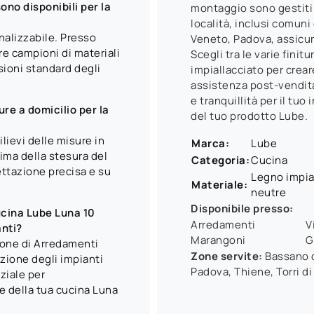
ono disponibili per la
montaggio sono gestiti 
località, inclusi comun
nalizzabile. Presso
Veneto, Padova, assicur
e campioni di materiali
Scegli tra le varie finit
sioni standard degli
impiallacciato per crear
assistenza post-vendita
e tranquillità per il tu
ure a domicilio per la
del tuo prodotto Lube.
lievi delle misure in
Marca:
Lube
ima della stesura del
Categoria:
Cucina
ttazione precisa e su
Legno impial
Materiale:
neutre
Disponibile presso:
cucina Lube Luna 10
Arredamenti
V
anti?
Marangoni
G
ione di Arredamenti
Zone servite:
Bassano d
zione degli impianti
Padova, Thiene, Torri di
ziale per
le della tua cucina Luna