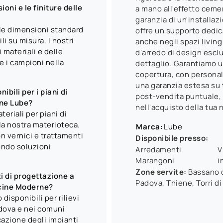
oni e le finiture delle
a mano all'effetto cemen
garanzia di un'installaz
lle dimensioni standard
offre un supporto dedica
li su misura. I nostri
anche negli spazi living
 materiali e delle
d'arredo di design escl
re i campioni nella
dettaglio. Garantiamo un
copertura, con personale
una garanzia estesa su 
ibili per i piani di
post-vendita puntuale, 
rne Lube?
nell'acquisto della tua 
riali per piani di
la nostra materioteca.
Marca:
Lube
n vernici e trattamenti
Disponibile presso:
endo soluzioni
Arredamenti
V
Marangoni
i
Zone servite:
Bassano d
i di progettazione a
Padova, Thiene, Torri di
ucine Moderne?
disponibili per rilievi
dova e nei comuni
ficazione degli impianti