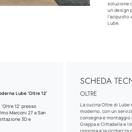
soluzione 
un design p
l'acquisto
Lube.
SCHEDA TEC
OLTRE
derna Lube 'Oltre 12'
La cucina Oltre di Lube
'Oltre 12' presso
moderno, con un serviz
elmo Marconi 27 a San
consegna e montaggio a
gettazione 3D e
Grappa e Cittadella e li
rigorosa e la ricchezza d