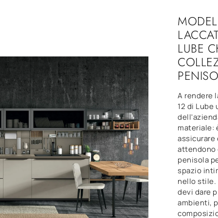
MODEL
LACCAT
LUBE C
COLLEZ
PENIS
A rendere 
12 di Lube 
dell'azienda
materiale: 
assicurare
attendono 
penisola pe
spazio int
nello stil
devi dare pr
ambienti, p
composizion