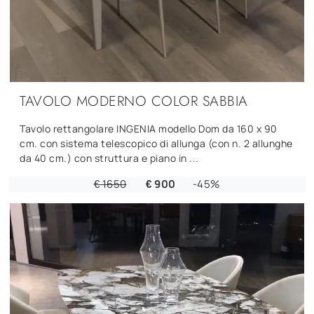
TAVOLO MODERNO COLOR SABBIA
Tavolo rettangolare INGENIA modello Dom da 160 x 90
cm. con sistema telescopico di allunga (con n. 2 allunghe
da 40 cm.) con struttura e piano in ...
€ 1650
€ 900
-45%