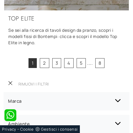
TOP ELITE
Se sei alla ricerca di tavoli design da pranzo, scopri i
modelli fissi di Bontempi: clicca e scopri il modello Top
Elite in legno.
1
2
3
4
5
....
8
RIMUOVI I FILTRI
Marca
Ambiente
-
Privacy
Cookie
Gestisci i consensi