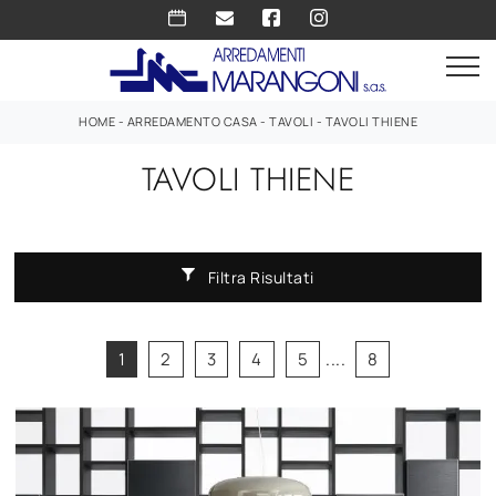
HOME
-
ARREDAMENTO CASA
-
TAVOLI
-
TAVOLI THIENE
TAVOLI THIENE
Filtra Risultati
1
2
3
4
5
....
8