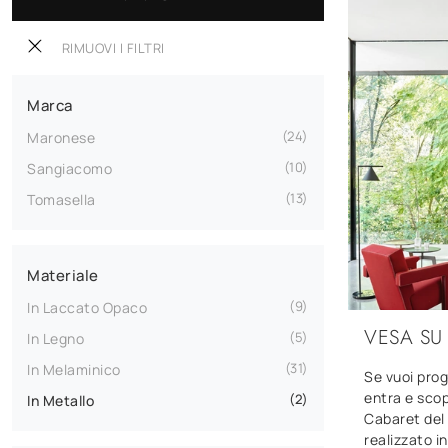
RIMUOVI I FILTRI
Marca
24
Maronese
10
Sangiacomo
13
Tomasella
Materiale
9
In Laccato Opaco
VESA SU
5
In Legno
31
In Melaminico
Se vuoi prog
entra e scop
2
In Metallo
Cabaret del
realizzato i