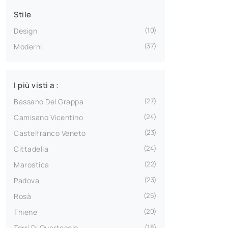
Stile
10
Design
37
Moderni
I più visti a :
27
Bassano Del Grappa
24
Camisano Vicentino
23
Castelfranco Veneto
24
Cittadella
22
Marostica
23
Padova
25
Rosà
20
Thiene
18
Torri Di Quartesolo