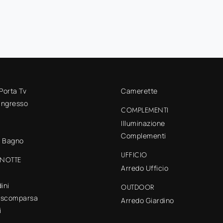
 Porta Tv
Camerette
 ingresso
COMPLEMENTI
Illuminazione
Complementi
o Bagno
UFFICIO
NOTTE
Arredo Ufficio
ini
OUTDOOR
a scomparsa
Arredo Giardino
i