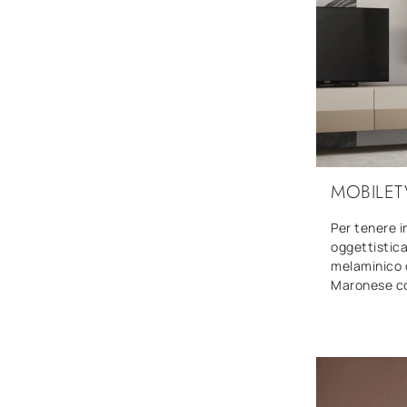
MOBILET
Per tenere in
oggettistica
melaminico d
Maronese co