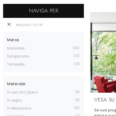
NAVIGA PER
RIMUOVI I FILTRI
Marca
24
Maronese
10
Sangiacomo
13
Tomasella
Materiale
9
In Laccato Opaco
VESA SU
5
In Legno
31
In Melaminico
Se vuoi prog
entra e scop
2