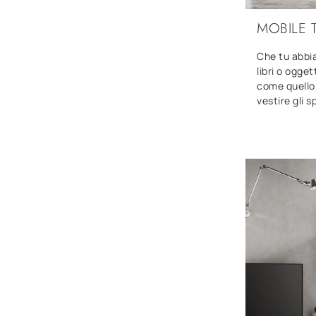
MOBILE 
Che tu abbia 
libri o ogget
come quello 
vestire gli s