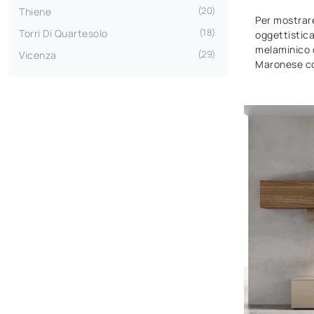
20
Thiene
Per mostrare
18
Torri Di Quartesolo
oggettistica
melaminico d
29
Vicenza
Maronese co