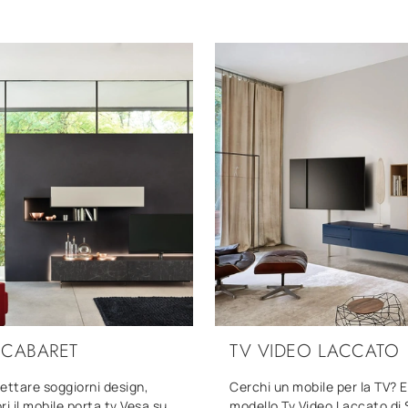
 CABARET
TV VIDEO LACCATO
ettare soggiorni design,
Cerchi un mobile per la TV? E
ri il mobile porta tv Vesa su
modello Tv Video Laccato d