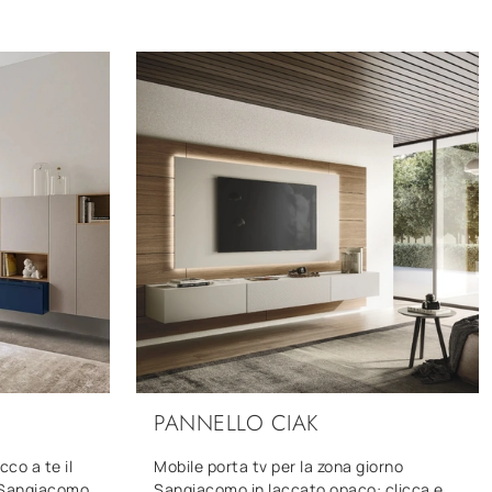
PANNELLO CIAK
cco a te il
Mobile porta tv per la zona giorno
i Sangiacomo
Sangiacomo in laccato opaco: clicca e