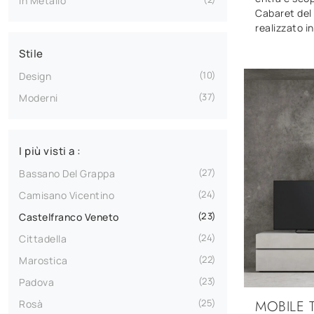
In Metallo
Cabaret del
realizzato i
Stile
10
Design
37
Moderni
I più visti a :
27
Bassano Del Grappa
24
Camisano Vicentino
23
Castelfranco Veneto
24
Cittadella
22
Marostica
23
Padova
MOBILE 
25
Rosà