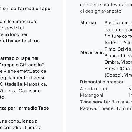
consente un'elevata per
sioni dell'armadio Tape
di design avanzato.
are le dimensioni
Marca:
Sangiacomo
o servizi di
Laccato opac
re in loco per
finiture com
erfettamente al tuo
Ardesia, Sili
Timo, Salvia
Materiale:
Bianco 10, M
l'armadio Tape nei
Ombra, Vison
Grappa o Cittadella?
Brown (Opaco
 e viene effettuato dal
(Opaco), Vin
 regolarmente diverse
Disponibile presso:
 Cittadella, Marostica,
Arredamenti
V
, Vicenza, Camisano
Marangoni
i
to.
Zone servite:
Bassano d
za per l'armadio Tape
Padova, Thiene, Torri di
e una consulenza a
o armadio. Il nostro