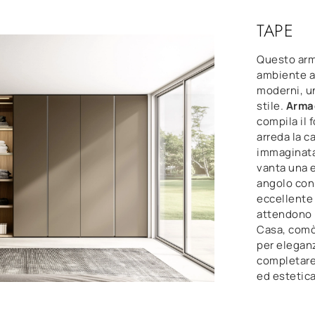
TAPE
Questo arma
ambiente a
moderni, u
stile.
Arma
compila il 
arreda la c
immaginata
vanta una 
angolo con 
eccellente 
attendono 
Casa, comò 
per elegan
completare
ed estetic