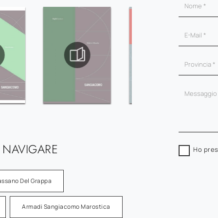
 NAVIGARE
Ho pres
ssano Del Grappa
Armadi Sangiacomo Marostica