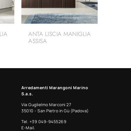
LIA
ANTA LISCIA MANIGLIA
ASSISA
Arredamenti Marangoni Marino
S.a.s.
Via Guglielmo Marconi 27
35010 - San Pietro in Gù (Padova)
Tel.
+39 049-9455269
E-Mail.