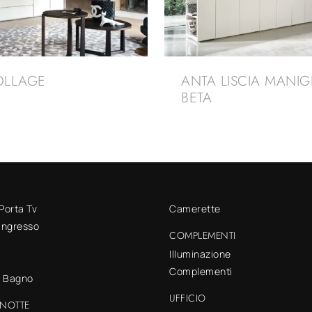
OLLAGE
ANTA LISCIA MANIG
BETA
 Porta Tv
Camerette
 ingresso
COMPLEMENTI
Illuminazione
Complementi
o Bagno
UFFICIO
NOTTE