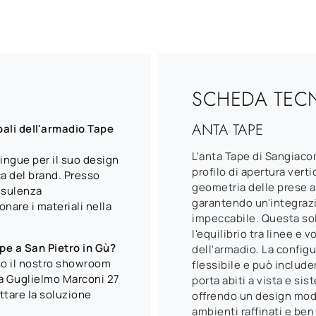
SCHEDA TEC
ANTA TAPE
pali dell'armadio Tape
L'anta Tape di Sangiacom
ingue per il suo design
profilo di apertura verti
ica del brand. Presso
geometria delle prese a 
nsulenza
garantendo un'integrazi
onare i materiali nella
impeccabile. Questa so
l'equilibrio tra linee 
pe a San Pietro in Gù?
dell'armadio. La confi
so il nostro showroom
flessibile e può include
a Guglielmo Marconi 27
porta abiti a vista e si
ttare la soluzione
offrendo un design mod
ambienti raffinati e ben