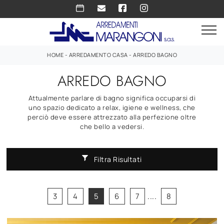
HOME
-
ARREDAMENTO CASA
-
ARREDO BAGNO
ARREDO BAGNO
Attualmente parlare di bagno significa occuparsi di
uno spazio dedicato a relax, igiene e wellness, che
perciò deve essere attrezzato alla perfezione oltre
che bello a vedersi.
Filtra Risultati
3
4
5
6
7
....
8