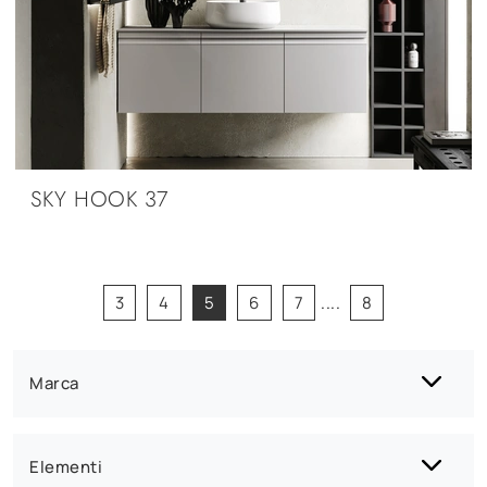
SKY HOOK 37
3
4
5
6
7
....
8
Marca
Elementi