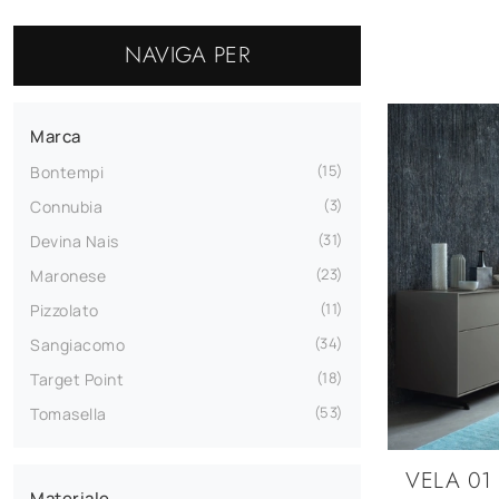
NAVIGA PER
Marca
15
Bontempi
3
Connubia
31
Devina Nais
23
Maronese
11
Pizzolato
34
Sangiacomo
18
Target Point
53
Tomasella
VELA 01
Materiale