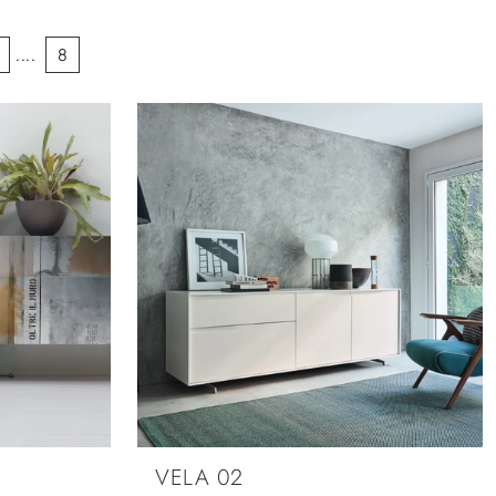
....
8
VELA 02