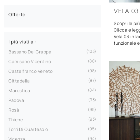
VELA 03
Offerte
Scopri le pi
Clicca e leg
Vela 03 in l
I più visti a :
funzionale e
103
Bassano Del Grappa
88
Camisano Vicentino
98
Castelfranco Veneto
97
Cittadella
84
Marostica
93
Padova
95
Rosà
93
Thiene
95
Torri Di Quartesolo
94
Vicenza