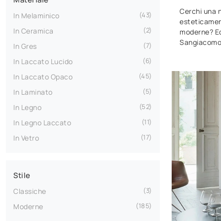
Cerchi una 
43
In Melaminico
esteticamen
2
In Ceramica
moderne? Ecc
Sangiacomo, 
7
In Gres
6
In Laccato Lucido
45
In Laccato Opaco
5
In Laminato
52
In Legno
11
In Legno Laccato
17
In Vetro
Stile
3
Classiche
185
Moderne