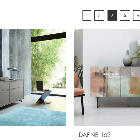
1
2
3
4
5
DAFNE 162