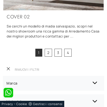
COVER 02
Se cerchi un modello di madia salvaspazio, scopri nel
nostro showroom una ricca gamma di Arredamento Casa
dei migliori produttori e contattaci per ...
1
2
3
4
RIMUOVI I FILTRI
Marca
Materiale
-
Privacy
Cookie
Gestisci i consensi