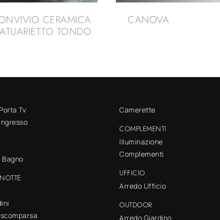
ONVIVIO CERAMICA
CANOVA
TATUARIETTO TONDO
 Porta Tv
Camerette
 ingresso
COMPLEMENTI
Illuminazione
Complementi
o Bagno
UFFICIO
NOTTE
Arredo Ufficio
ini
OUTDOOR
a scomparsa
Arredo Giardino