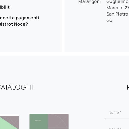
Marangoni
Guglielmo
ilit",
Marconi 2
San Pietro
accetta pagamenti
Gù
 Bistrot Noce?
CATALOGHI