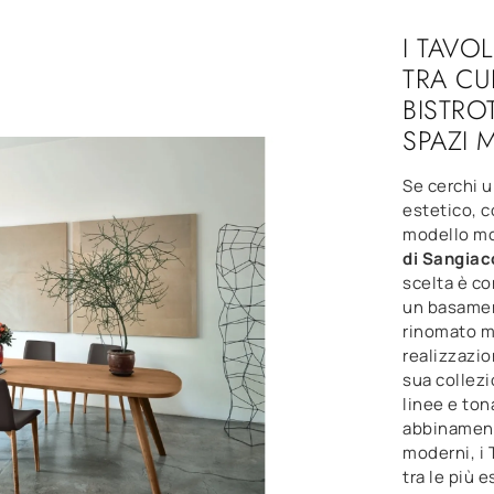
I TAVO
TRA CU
BISTRO
SPAZI 
Se cerchi u
estetico, c
modello mo
di Sangia
scelta è co
un basament
rinomato m
realizzazio
sua collezi
linee e tona
abbinament
moderni, i 
tra le più 