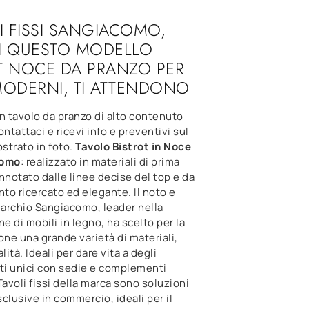
LI FISSI SANGIACOMO,
I QUESTO MODELLO
T NOCE DA PRANZO PER
MODERNI, TI ATTENDONO
n tavolo da pranzo di alto contenuto
ontattaci e ricevi info e preventivi sul
strato in foto.
Tavolo Bistrot in Noce
como
: realizzato in materiali di prima
nnotato dalle linee decise del top e da
o ricercato ed elegante. Il noto e
archio Sangiacomo, leader nella
ne di mobili in legno, ha scelto per la
one una grande varietà di materiali,
lità. Ideali per dare vita a degli
i unici con sedie e complementi
Tavoli fissi della marca sono soluzioni
esclusive in commercio, ideali per il