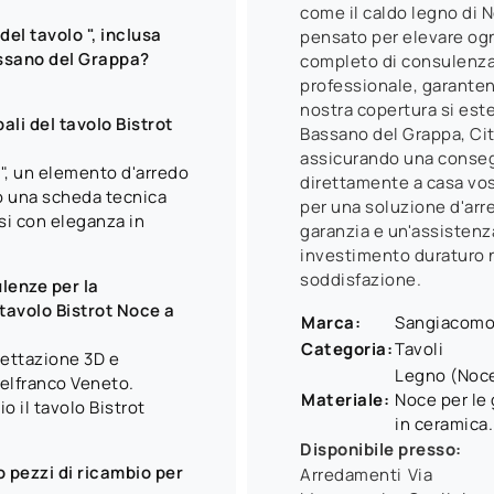
come il caldo legno di 
del tavolo ", inclusa
pensato per elevare ogn
assano del Grappa?
completo di consulenza,
professionale, garanten
nostra copertura si este
ali del tavolo Bistrot
Bassano del Grappa, Citt
assicurando una conseg
 ", un elemento d'arredo
direttamente a casa vos
do una scheda tecnica
per una soluzione d'arr
rsi con eleganza in
garanzia e un'assistenz
investimento duraturo 
soddisfazione.
lenze per la
 tavolo Bistrot Noce a
Marca:
Sangiacom
Categoria:
Tavoli
gettazione 3D e
Legno (Noce 
elfranco Veneto.
Materiale:
Noce per le
o il tavolo Bistrot
in ceramica.
Disponibile presso:
 pezzi di ricambio per
Arredamenti
Via