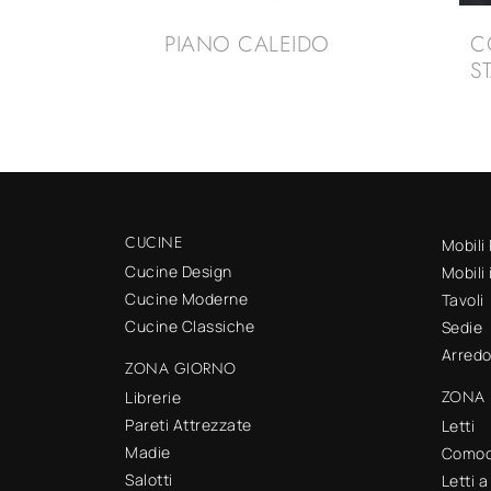
PIANO CALEIDO
C
S
CUCINE
Mobili
Cucine Design
Mobili
Cucine Moderne
Tavoli
Cucine Classiche
Sedie
Arred
ZONA GIORNO
ZONA 
Librerie
Pareti Attrezzate
Letti
Madie
Comod
Salotti
Letti 