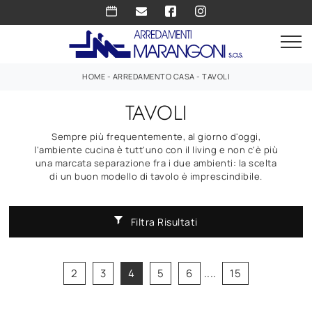
HOME
-
ARREDAMENTO CASA
-
TAVOLI
TAVOLI
Sempre più frequentemente, al giorno d'oggi,
l'ambiente cucina è tutt'uno con il living e non c'è più
una marcata separazione fra i due ambienti: la scelta
di un buon modello di tavolo è imprescindibile.
Filtra Risultati
2
3
4
5
6
....
15