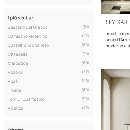
I più visti a :
SKY SAIL
81
Bassano Del Grappa
mobili bagno
92
Camisano Vicentino
scopri l'Arr
85
Castelfranco Veneto
moderno e ar
91
Cittadella
80
Marostica
82
Padova
96
Rosà
88
Thiene
98
Torri Di Quartesolo
82
Vicenza