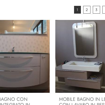
1
2
3
 BAGNO CON
MOBILE BAGNO IN 
INTEGRATO IN
CON LAVABO IN RES