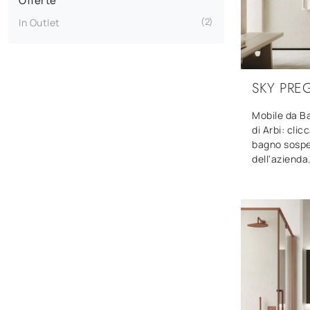
Offerte
2
In Outlet
SKY PREG
Mobile da B
di Arbi: clic
bagno sospes
dell'azienda