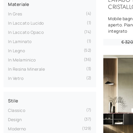
Materiale
CRISTAL
4
In Gres
Mobile bagn
1
In Laccato Lucido
aperto. Pian
integrato
74
In Laccato Opaco
1
In Laminato
€ 32
52
In Legno
36
In Melaminico
3
In Resina Minerale
2
In Vetro
Stile
7
Classico
37
Design
129
Moderno