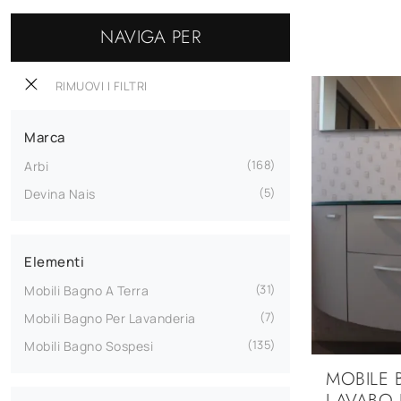
NAVIGA PER
RIMUOVI I FILTRI
Marca
168
Arbi
5
Devina Nais
Elementi
31
Mobili Bagno A Terra
7
Mobili Bagno Per Lavanderia
135
Mobili Bagno Sospesi
MOBILE
LAVABO 