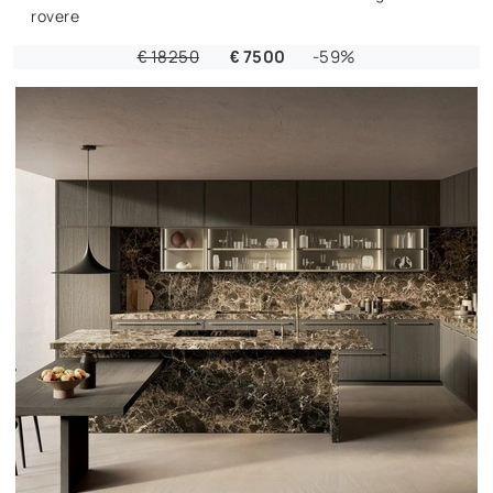
rovere
€ 18250
€ 7500
-59%