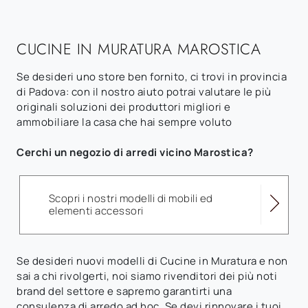
CUCINE IN MURATURA MAROSTICA
Se desideri uno store ben fornito, ci trovi in provincia
di Padova: con il nostro aiuto potrai valutare le più
originali soluzioni dei produttori migliori e
ammobiliare la casa che hai sempre voluto
Cerchi un negozio di arredi vicino Marostica?
Scopri i nostri modelli di mobili ed
elementi accessori
Se desideri nuovi modelli di Cucine in Muratura e non
sai a chi rivolgerti, noi siamo rivenditori dei più noti
brand del settore e sapremo garantirti una
consulenza di arredo ad hoc. Se devi rinnovare i tuoi