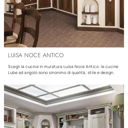
LUISA NOCE ANTICO
Scegli la cucina in muratura Luisa Noce Antico: le cucine
Lube ad angolo sono sinonimo di qualità, stile e design.