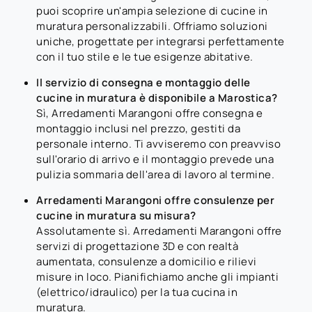
puoi scoprire un'ampia selezione di cucine in
muratura personalizzabili. Offriamo soluzioni
uniche, progettate per integrarsi perfettamente
con il tuo stile e le tue esigenze abitative.
Il servizio di consegna e montaggio delle
cucine in muratura è disponibile a Marostica?
Sì, Arredamenti Marangoni offre consegna e
montaggio inclusi nel prezzo, gestiti da
personale interno. Ti avviseremo con preavviso
sull'orario di arrivo e il montaggio prevede una
pulizia sommaria dell'area di lavoro al termine.
Arredamenti Marangoni offre consulenze per
cucine in muratura su misura?
Assolutamente sì. Arredamenti Marangoni offre
servizi di progettazione 3D e con realtà
aumentata, consulenze a domicilio e rilievi
misure in loco. Pianifichiamo anche gli impianti
(elettrico/idraulico) per la tua cucina in
muratura.