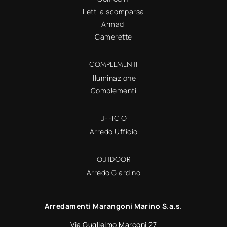
Letti a scomparsa
Armadi
Camerette
COMPLEMENTI
Illuminazione
Complementi
UFFICIO
Arredo Ufficio
OUTDOOR
Arredo Giardino
Arredamenti Marangoni Marino S.a.s.
Via Guglielmo Marconi 27