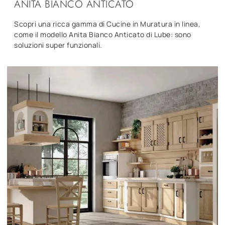
ANITA BIANCO ANTICATO
Scopri una ricca gamma di Cucine in Muratura in linea,
come il modello Anita Bianco Anticato di Lube: sono
soluzioni super funzionali.