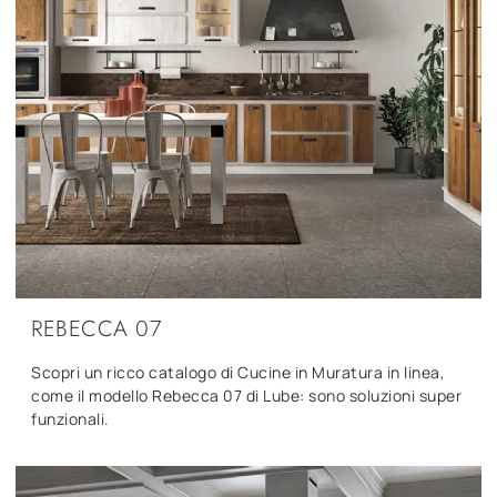
REBECCA 07
Scopri un ricco catalogo di Cucine in Muratura in linea,
come il modello Rebecca 07 di Lube: sono soluzioni super
funzionali.