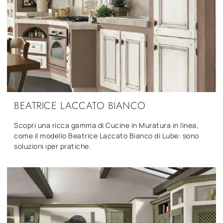
BEATRICE LACCATO BIANCO
Scopri una ricca gamma di Cucine in Muratura in linea,
come il modello Beatrice Laccato Bianco di Lube: sono
soluzioni iper pratiche.