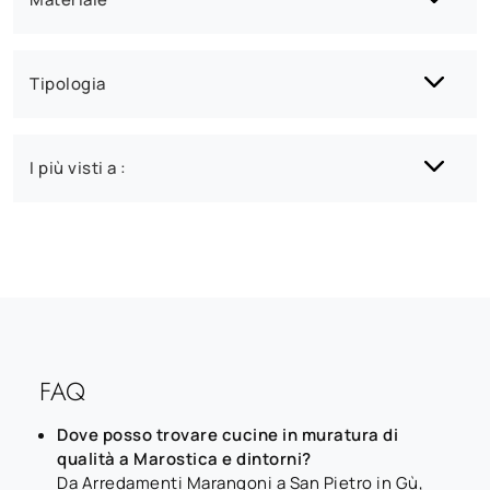
Tipologia
I più visti a :
FAQ
Dove posso trovare cucine in muratura di
qualità a Marostica e dintorni?
Da Arredamenti Marangoni a San Pietro in Gù,