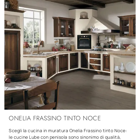
ONELIA FRASSINO TINTO NOCE
Scegli la cucina in muratura Onelia Frassino tinto Noce:
le cucine Lube con penisola sono sinonimo di qualità,