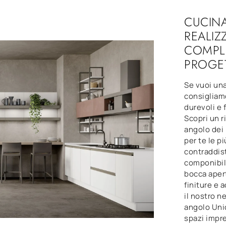
CUCIN
REALIZ
COMPLE
PROGE
Se vuoi un
consigliamo
durevoli e 
Scopri un 
angolo dei 
per te le pi
contraddis
componibili
bocca apert
finiture e 
il nostro 
angolo Unic
spazi impr