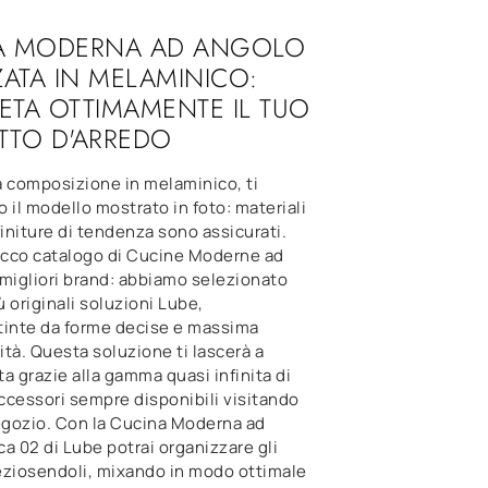
A MODERNA AD ANGOLO
ZATA IN MELAMINICO:
TA OTTIMAMENTE IL TUO
TTO D'ARREDO
a composizione in melaminico, ti
 il modello mostrato in foto: materiali
finiture di tendenza sono assicurati.
ricco catalogo di Cucine Moderne ad
migliori brand: abbiamo selezionato
ù originali soluzioni Lube,
tinte da forme decise e massima
tà. Questa soluzione ti lascerà a
a grazie alla gamma quasi infinita di
accessori sempre disponibili visitando
negozio. Con la Cucina Moderna ad
a 02 di Lube potrai organizzare gli
eziosendoli, mixando in modo ottimale