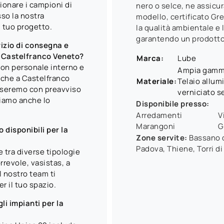
sionare i campioni di
nero o selce, ne assicu
sso la nostra
modello, certificato Gr
l tuo progetto.
la qualità ambientale e l
garantendo un prodotto d
izio di consegna e
a Castelfranco Veneto?
Marca:
Lube
 con personale interno e
Ampia gamma 
nche a Castelfranco
Materiale:
Telaio allum
viseremo con preavviso
verniciato s
friamo anche lo
Disponibile presso:
Arredamenti
V
Marangoni
G
 disponibili per la
Zone servite:
Bassano d
Padova, Thiene, Torri di
e tra diverse tipologie
rrevole, vasistas, a
Il nostro team ti
r il tuo spazio.
i impianti per la