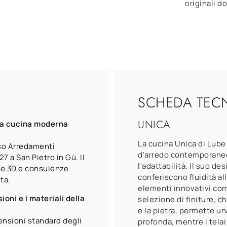
originali do
SCHEDA TEC
UNICA
la cucina moderna
La cucina Unica di Lube
sso Arredamenti
d'arredo contemporaneo,
 a San Pietro in Gù. Il
l'adattabilità. Il suo d
ne 3D e consulenze
conferiscono fluidità all
ta.
elementi innovativi co
oni e i materiali della
selezione di finiture, c
e la pietra, permette u
mensioni standard degli
profonda, mentre i telai 