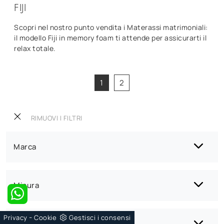
FIJI
Scopri nel nostro punto vendita i Materassi matrimoniali:
il modello Fiji in memory foam ti attende per assicurarti il
relax totale.
1
2
RIMUOVI I FILTRI
Marca
Misura
-
Privacy
Cookie
Gestisci i consensi
Tipologia