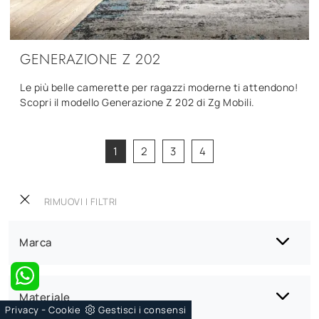
GENERAZIONE Z 202
Le più belle camerette per ragazzi moderne ti attendono!
Scopri il modello Generazione Z 202 di Zg Mobili.
1
2
3
4
RIMUOVI I FILTRI
Marca
Materiale
-
Privacy
Cookie
Gestisci i consensi