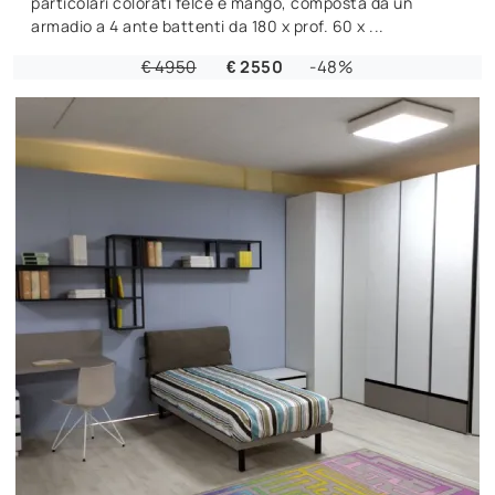
particolari colorati felce e mango, composta da un
armadio a 4 ante battenti da 180 x prof. 60 x ...
€ 4950
€ 2550
-48%