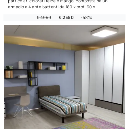
particolari colorati felce e mango, composta da un
armadio a 4 ante battenti da 180 x prof. 60 x ...
€ 4950
€ 2550
-48%