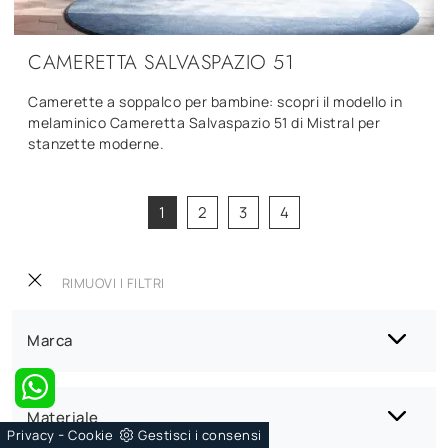
CAMERETTA SALVASPAZIO 51
Camerette a soppalco per bambine: scopri il modello in
melaminico Cameretta Salvaspazio 51 di Mistral per
stanzette moderne.
1
2
3
4
RIMUOVI I FILTRI
Marca
Materiale
-
Privacy
Cookie
Gestisci i consensi