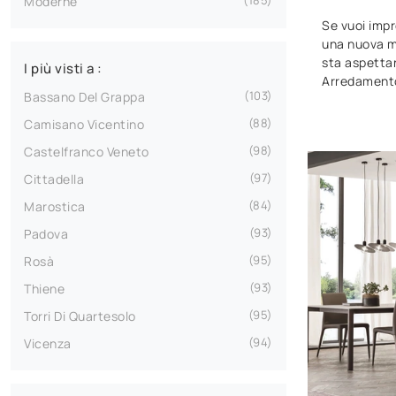
185
Moderne
Se vuoi impr
una nuova ma
sta aspetta
I più visti a :
Arredamento
103
Bassano Del Grappa
88
Camisano Vicentino
98
Castelfranco Veneto
97
Cittadella
84
Marostica
93
Padova
95
Rosà
93
Thiene
95
Torri Di Quartesolo
94
Vicenza