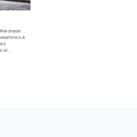
i Maronese
 melaminico è
nto
 al ...