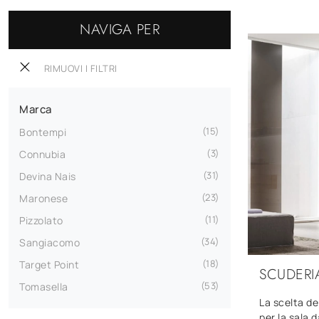
NAVIGA PER
RIMUOVI I FILTRI
Marca
15
Bontempi
3
Connubia
31
Devina Nais
23
Maronese
11
Pizzolato
34
Sangiacomo
18
Target Point
SCUDERI
53
Tomasella
La scelta de
per la sala 