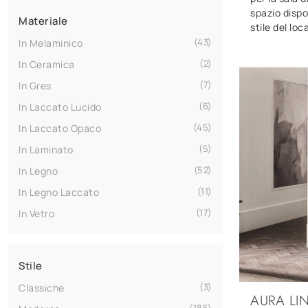
spazio dispo
Materiale
stile del loca
43
In Melaminico
2
In Ceramica
7
In Gres
6
In Laccato Lucido
45
In Laccato Opaco
5
In Laminato
52
In Legno
11
In Legno Laccato
17
In Vetro
Stile
3
Classiche
AURA LI