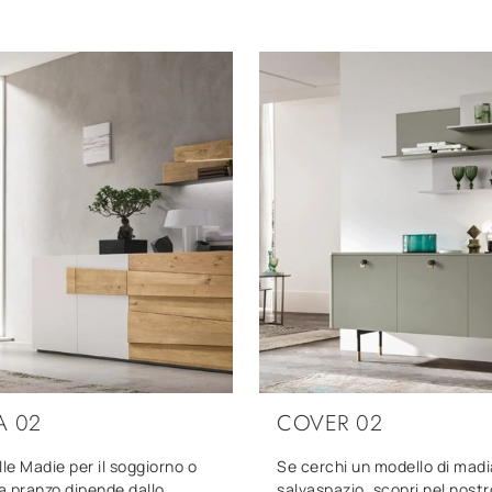
A 02
COVER 02
lle Madie per il soggiorno o
Se cerchi un modello di madi
da pranzo dipende dallo
salvaspazio, scopri nel nos