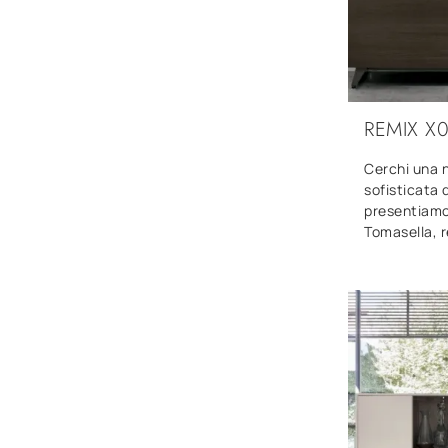
REMIX X
Cerchi una 
sofisticata 
presentiamo 
Tomasella, r