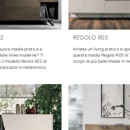
02
REGOLO R05
nuova madia pratica e
Arreda un living pratico e op
dalle linee moderne? Ti
questa madia Regolo R05 di 
il modello Remix X02 di
scopri le più belle Madie in 
ealizzato in melaminico.