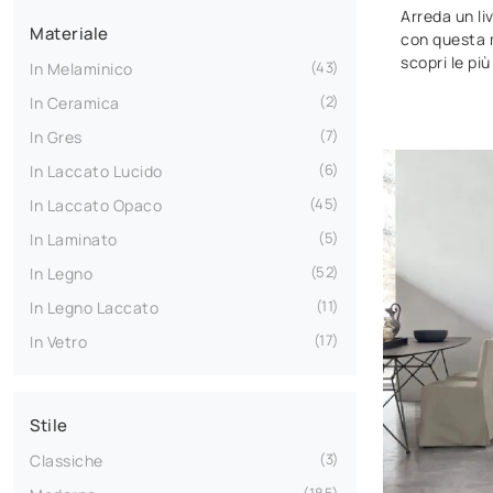
Arreda un li
Materiale
con questa 
scopri le più
43
In Melaminico
2
In Ceramica
7
In Gres
6
In Laccato Lucido
45
In Laccato Opaco
5
In Laminato
52
In Legno
11
In Legno Laccato
17
In Vetro
Stile
3
Classiche