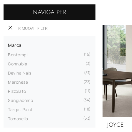
NAVIGA PER
RIMUOVI I FILTRI
Marca
15
Bontempi
3
Connubia
31
Devina Nais
23
Maronese
11
Pizzolato
34
Sangiacomo
18
Target Point
53
Tomasella
JOYCE