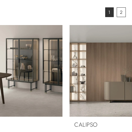
1
2
CALIPSO