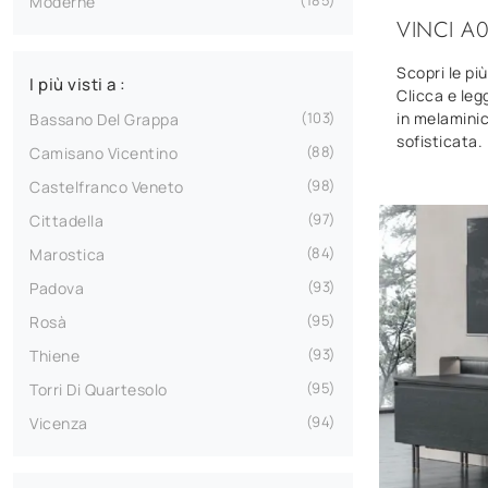
185
Moderne
VINCI A
Scopri le pi
I più visti a :
Clicca e legg
in melaminic
103
Bassano Del Grappa
sofisticata.
88
Camisano Vicentino
98
Castelfranco Veneto
97
Cittadella
84
Marostica
93
Padova
95
Rosà
93
Thiene
95
Torri Di Quartesolo
94
Vicenza