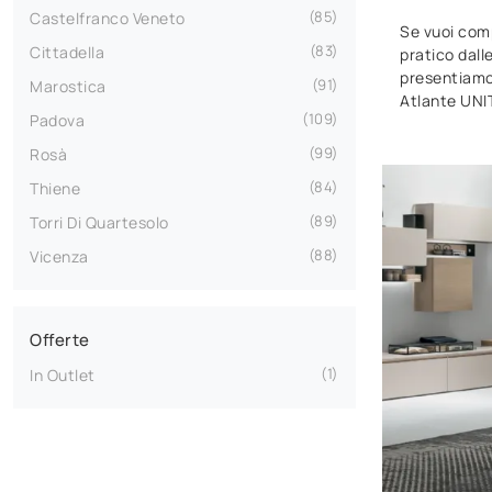
85
Castelfranco Veneto
Se vuoi comp
83
Cittadella
pratico dall
presentiamo
91
Marostica
Atlante UNI
109
Padova
99
Rosà
84
Thiene
89
Torri Di Quartesolo
88
Vicenza
Offerte
1
In Outlet