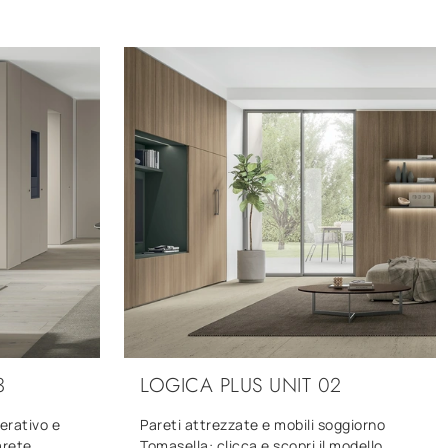
3
LOGICA PLUS UNIT 02
erativo e
Pareti attrezzate e mobili soggiorno
arete
Tomasella: clicca e scopri il modello