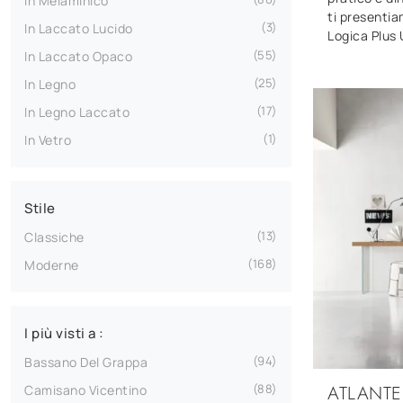
In Melaminico
ti presentia
3
In Laccato Lucido
Logica Plus
55
In Laccato Opaco
25
In Legno
17
In Legno Laccato
1
In Vetro
Stile
13
Classiche
168
Moderne
I più visti a :
94
Bassano Del Grappa
ATLANTE
88
Camisano Vicentino