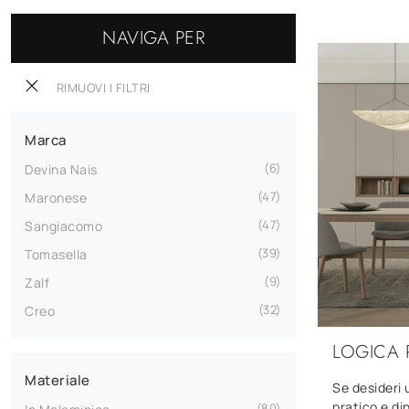
NAVIGA PER
RIMUOVI I FILTRI
Marca
6
Devina Nais
47
Maronese
47
Sangiacomo
39
Tomasella
9
Zalf
32
Creo
LOGICA 
Materiale
Se desideri 
pratico e di
80