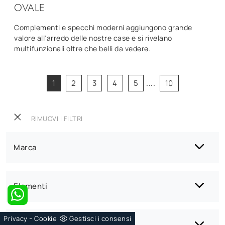
OVALE
Complementi e specchi moderni aggiungono grande
valore all’arredo delle nostre case e si rivelano
multifunzionali oltre che belli da vedere.
1
2
3
4
5
....
10
RIMUOVI I FILTRI
Marca
Elementi
-
Privacy
Cookie
Gestisci i consensi
Materiale