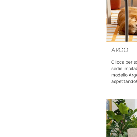
ARGO
Clicca per s
sedie impila
modello Argo
aspettando