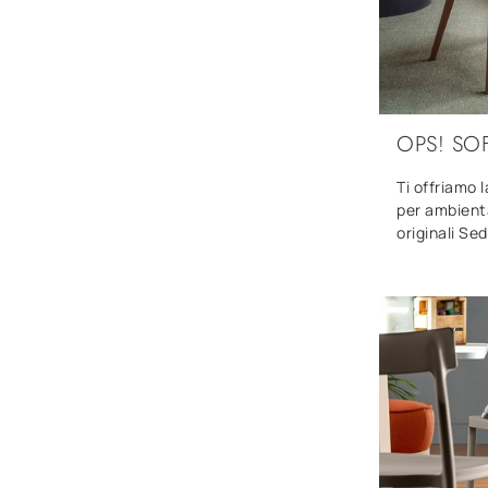
OPS! SO
Ti offriamo 
per ambienta
originali Se