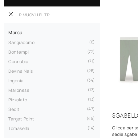
RIMUOVI I FILTRI
Marca
6
Sangiacomo
72
Bontempi
71
Connubia
26
Devina Nais
34
Ingenia
13
Maronese
13
Pizzolato
47
Sedit
SGABELL
45
Target Point
Clicca per s
14
Tomasella
sedie sgabel