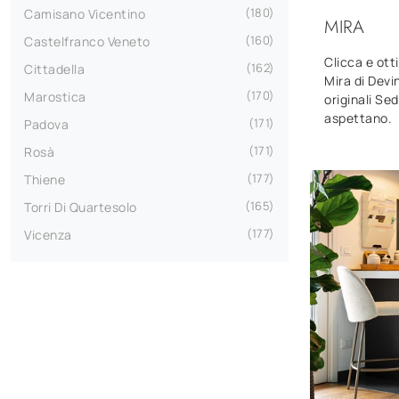
180
Camisano Vicentino
MIRA
160
Castelfranco Veneto
Clicca e ott
162
Cittadella
Mira di Devin
170
Marostica
originali Se
aspettano.
171
Padova
171
Rosà
177
Thiene
165
Torri Di Quartesolo
177
Vicenza