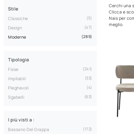
Cerchi una s
Stile
Clicca e sco
Nais per com
5
Classiche
meglio.
47
Design
289
Moderne
Tipologia
241
Fisse
33
Impilabili
4
Pieghevoli
63
Sgabelli
I più visti a :
172
Bassano Del Grappa