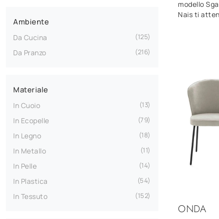
modello Sgab
Nais ti atte
Ambiente
125
Da Cucina
216
Da Pranzo
Materiale
13
In Cuoio
79
In Ecopelle
18
In Legno
11
In Metallo
14
In Pelle
54
In Plastica
152
In Tessuto
ONDA