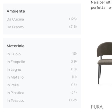
Nais per ulti
perfettame
Ambiente
125
Da Cucina
216
Da Pranzo
Materiale
13
In Cuoio
79
In Ecopelle
18
In Legno
11
In Metallo
14
In Pelle
54
In Plastica
152
In Tessuto
PURA