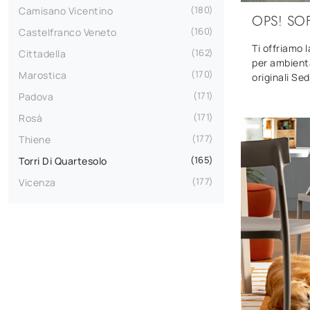
180
Camisano Vicentino
OPS! SO
160
Castelfranco Veneto
Ti offriamo 
162
Cittadella
per ambienta
170
Marostica
originali Se
171
Padova
171
Rosà
177
Thiene
165
Torri Di Quartesolo
177
Vicenza