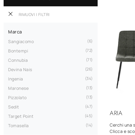
RIMUOVI I FILTRI
Marca
6
Sangiacomo
72
Bontempi
71
Connubia
26
Devina Nais
34
Ingenia
13
Maronese
13
Pizzolato
47
Sedit
ARIA
45
Target Point
Cerchi una s
14
Tomasella
Clicca e scop