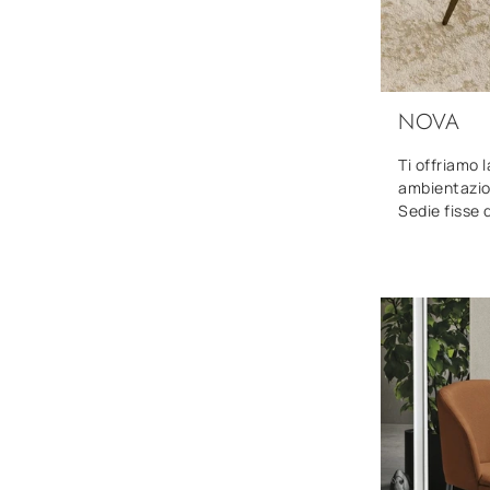
NOVA
Ti offriamo 
ambientazion
Sedie fisse 