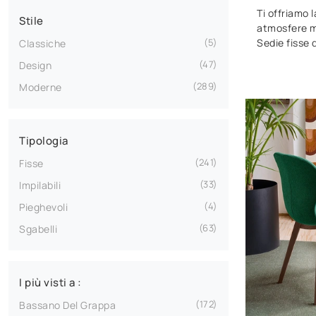
Ti offriamo 
Stile
atmosfere mo
Sedie fisse 
5
Classiche
47
Design
289
Moderne
Tipologia
241
Fisse
33
Impilabili
4
Pieghevoli
63
Sgabelli
I più visti a :
172
Bassano Del Grappa