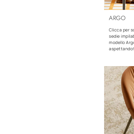
ARGO
Clicca per s
sedie impila
modello Argo
aspettando