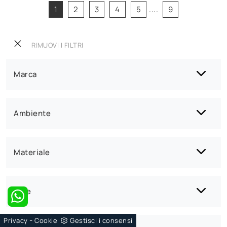
1
2
3
4
5
....
9
RIMUOVI I FILTRI
Marca
Ambiente
Materiale
Stile
-
Privacy
Cookie
Gestisci i consensi