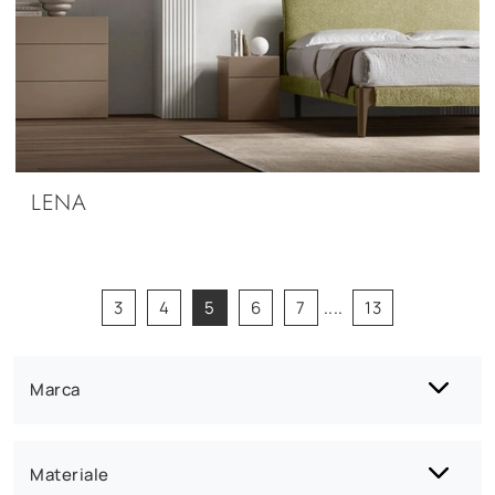
LENA
3
4
5
6
7
....
13
Marca
Materiale