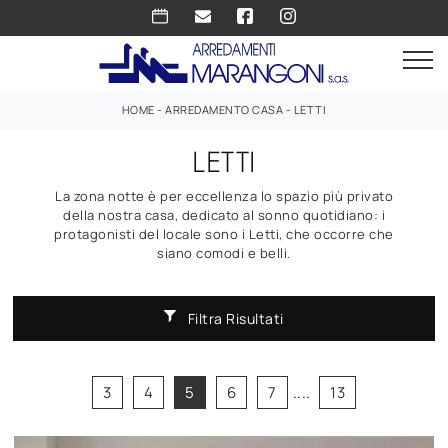
HOME
-
ARREDAMENTO CASA
-
LETTI
LETTI
La zona notte è per eccellenza lo spazio più privato
della nostra casa, dedicato al sonno quotidiano: i
protagonisti del locale sono i Letti, che occorre che
siano comodi e belli.
Filtra Risultati
3
4
5
6
7
....
13